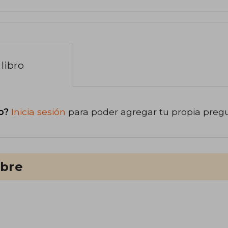
libro
o?
Inicia sesión
para poder agregar tu propia preg
ibre