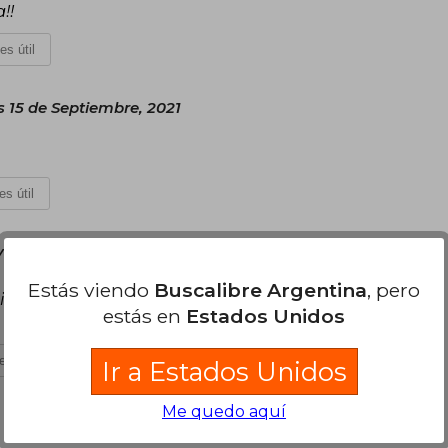
!!
es útil
s 15 de Septiembre, 2021
es útil
yo, 2022
Estás viendo
Buscalibre Argentina
, pero
rincipio y me dejó reflexionando muchos días
estás en
Estados Unidos
es útil
Ir a Estados Unidos
Me quedo aquí