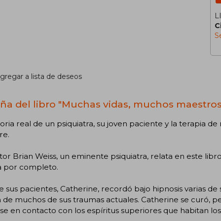
L
C
S
gregar a lista de deseos
ña del libro "Muchas vidas, muchos maestros
toria real de un psiquiatra, su joven paciente y la terapia 
re.
tor Brian Weiss, un eminente psiquiatra, relata en este l
a por completo.
 sus pacientes, Catherine, recordó bajo hipnosis varias de 
 de muchos de sus traumas actuales. Catherine se curó, p
e en contacto con los espíritus superiores que habitan los