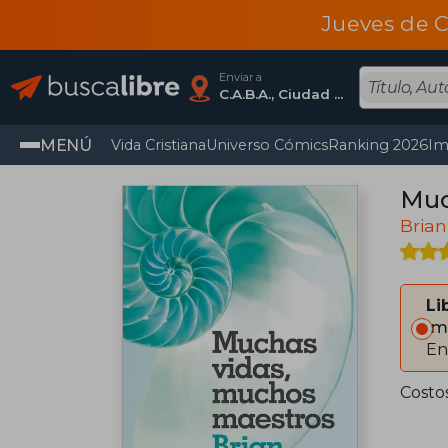
Jueves de C
Enviar a
C.A.B.A., Ciudad Autónoma De Buenos Aires
MENÚ
Vida Cristiana
Universo Cómics
Ranking 2026
Im
Muc
Brian
Li
Im
En
Costo