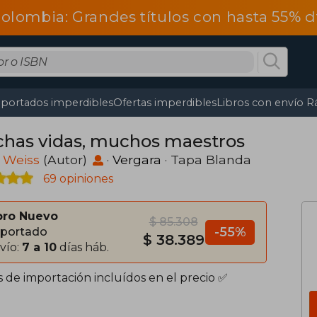
olombia: Grandes títulos con hasta 55% 
portados imperdibles
Ofertas imperdibles
Libros con envío R
has vidas, muchos maestros
 Weiss
(Autor)
·
Vergara
· Tapa Blanda
69 opiniones
bro Nuevo
$ 85.308
-55%
portado
$ 38.389
vío:
7 a 10
días háb.
s de importación incluídos en el precio ✅