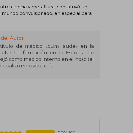
e ciencia y metafísica, constituyó un
un mundo convulsionado, en especial para
 del Autor
 titulo de médico «cum laude» en la
etar su formación en la Escuela de
bajó como médico interno en el hospital
ecializó en psiquiatría.
s científicos. Posteriormente, el doctor
estros y A través del tiempo, en donde
ncias con sus pacientes. Pero la historia
 Lazos de amor su tercera novela que
s que están unidas internamente por los
 otra vez en distintas vidas.