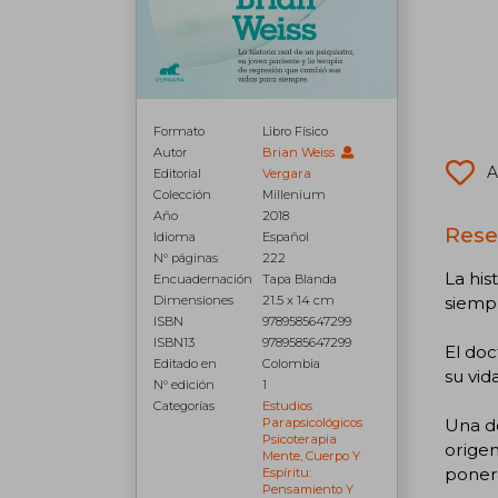
Formato
Libro Físico
Autor
Brian Weiss
A
Editorial
Vergara
Colección
Millenium
Año
2018
Rese
Idioma
Español
N° páginas
222
La his
Encuadernación
Tapa Blanda
siemp
Dimensiones
21.5 x 14 cm
ISBN
9789585647299
ISBN13
9789585647299
El doc
Editado en
Colombia
su vid
N° edición
1
Categorías
Estudios
Una de
Parapsicológicos
Psicoterapia
origen
Mente, Cuerpo Y
poners
Espíritu:
Pensamiento Y