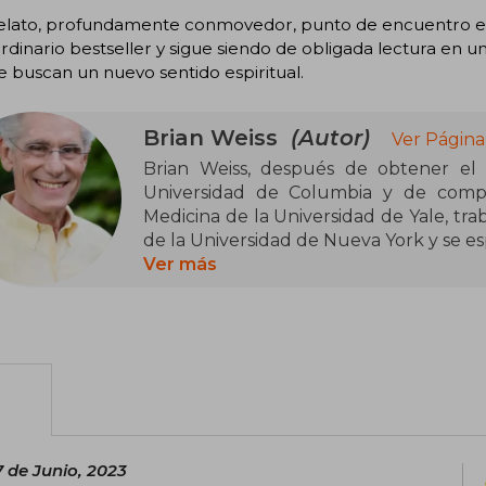
elato, profundamente conmovedor, punto de encuentro entr
rdinario bestseller y sigue siendo de obligada lectura en 
e buscan un nuevo sentido espiritual.
Brian Weiss
(Autor)
Ver Página
Brian Weiss, después de obtener el
Universidad de Columbia y de compl
Medicina de la Universidad de Yale, tra
de la Universidad de Nueva York y se esp
Ver más
En ese periodo escribió varios artículo
Weiss publicó Muchas vidas, muchos ma
transmite al lector las múltiples experie
más interesante de todas aparece en
trata de las almas gemelas, las persona
lazos del amor y que se encuentran una y
 de Junio, 2023