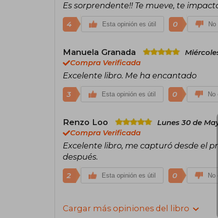
Es sorprendente!! Te mueve, te impacta
4
0
Esta opinión es útil
No 
Manuela Granada
Miércole
Compra Verificada
Excelente libro. Me ha encantado
3
0
Esta opinión es útil
No 
Renzo Loo
Lunes 30 de Ma
Compra Verificada
Excelente libro, me capturó desde el p
después.
2
0
Esta opinión es útil
No 
Cargar más opiniones del libro