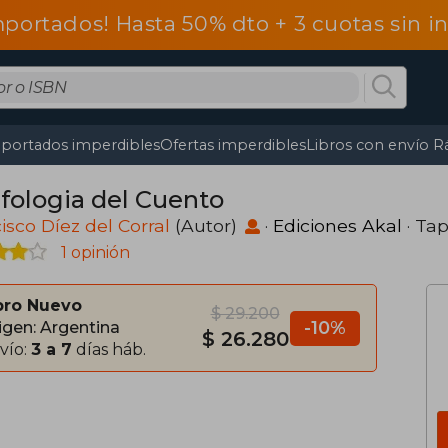
mportados! Hasta 50% dto + 3 cuotas sin 
portados imperdibles
Ofertas imperdibles
Libros con envío R
fologia del Cuento
isco Díez del Corral
(Autor)
·
Ediciones Akal
· Ta
1 opinión
bro Nuevo
$ 29.200
-10%
igen: Argentina
$ 26.280
vío:
3 a 7
días háb.