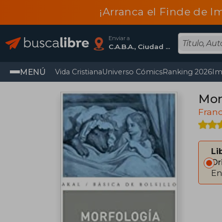
¡Arranca el Finde de I
Enviar a
C.A.B.A., Ciudad Autónoma De Buenos Aires
MENÚ
Vida Cristiana
Universo Cómics
Ranking 2026
Im
Mor
Franc
Li
Or
En