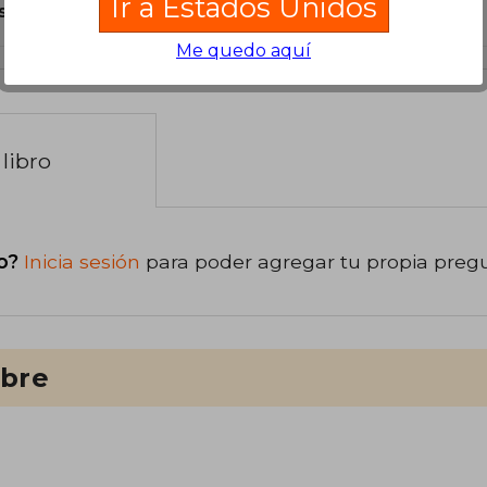
Ir a Estados Unidos
s Tapa Blanda.
Me quedo aquí
libro
o?
Inicia sesión
para poder agregar tu propia preg
ibre