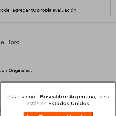
poder agregar tu propia evaluación
.
el libro
son Originales.
?
Estás viendo
Buscalibre Argentina
, pero
estás en
Estados Unidos
libro?