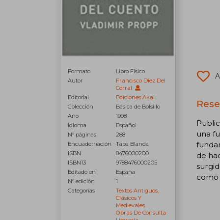
Formato
Libro Físico
A
Autor
Francisco Díez Del
Corral
Editorial
Ediciones Akal
Rese
Colección
Básica de Bolsillo
Año
1998
Public
Idioma
Español
una fu
N° páginas
288
fundam
Encuadernación
Tapa Blanda
ISBN
8476000200
de had
ISBN13
9788476000205
surgid
Editado en
España
como l
N° edición
1
Categorías
Textos Antiguos,
Clásicos Y
Medievales
Obras De Consulta
Literaria