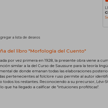
L
C
S
gregar a lista de deseos
ña del libro "Morfologia del Cuento"
ada por vez primera en 1928, la presente obra viene a cumpli
nción similar a la del Curso de Saussure para la teoría lingüí
ental de donde emanan todas las elaboraciones posteriore
as pertenecientes al folclore ruso permite al autor identif
o todos los restantes. Reconociendo a su precursor, Lévi-S
o que ha llegado a calificar de "intuiciones proféticas".