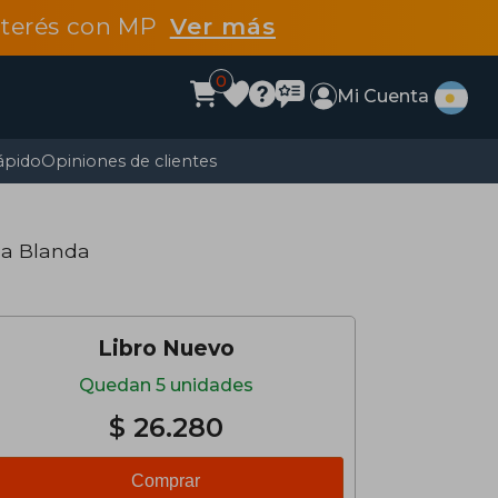
interés con MP
Ver más
0
Mi Cuenta
ápido
Opiniones de clientes
pa Blanda
Libro Nuevo
Quedan 5 unidades
$ 26.280
Comprar