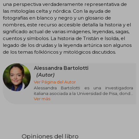
una perspectiva verdaderamente representativa de
las mitologías celta y nórdica. Con la ayuda de
fotografías en blanco y negro y un glosario de
nombres, este recurso accesible detalla la historia y el
significado actual de varias imágenes, leyendas, sagas,
cuentos y símbolos. La historia de Tristán e Isolda, el
legado de los druidas y la leyenda artúrica son algunos
de los temas folklóricos y mitológicos discutidos.
Alessandra Bartolotti
(Autor)
Ver Página del Autor
Alessandra Bartolotti es una investigadora
italiana asociada a la Universidad de Pisa, donde
Ver más
ha colaborado en diversas obras de carácter
enciclopédico. Su pasión por los mitos y
leyendas se refleja en sus estudios y ensayos
dedicados a estas temáticas. Entre sus obras
más destacadas se encuentran "Guía esencial
de los símbolos" (2023), "Guía esencial de
mitología" (2021) y "Mitología celta y nórdica"
Opiniones del libro
(2017). Estas publicaciones, enmarcadas en el