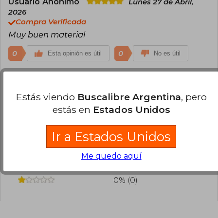
Usuario Anónimo
Lunes 27 de Abril,
2026
Compra Verificada
Muy buen material
0
0
Esta opinión es útil
No es útil
¿Leíste este libro?
Inicia sesión
para poder
agregar tu propia evaluación
.
Estás viendo
Buscalibre Argentina
, pero
estás en
Estados Unidos
67% (2)
Ir a Estados Unidos
33% (1)
0% (0)
Me quedo aquí
0% (0)
0% (0)