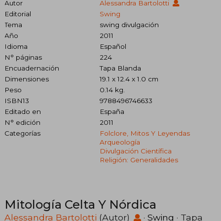
Autor
Alessandra Bartolotti
Editorial
Swing
Tema
swing divulgación
Año
2011
Idioma
Español
N° páginas
224
Encuadernación
Tapa Blanda
Dimensiones
19.1 x 12.4 x 1.0 cm
Peso
0.14 kg.
ISBN13
9788496746633
Editado en
España
N° edición
2011
Categorías
Folclore, Mitos Y Leyendas
Arqueología
Divulgación Científica
Religión: Generalidades
Mitología Celta Y Nórdica
Alessandra Bartolotti
(Autor)
·
Swing
· Tapa