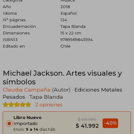
Año
2018
Idioma
Español
N° páginas
124
Encuadernación
Tapa Blanda
Dimensiones
15 x 22 cm
ISBN13
9789569843594
Editado en
Chile
Michael Jackson. Artes visuales y
símbolos
Claudia Campaña
(Autor) ·
Ediciones Metales
Pesados
· Tapa Blanda
2 opiniones
Libro Nuevo
$ 69.986
-40%
Importado
$ 41.992
Envío:
9 a 14
días háb.