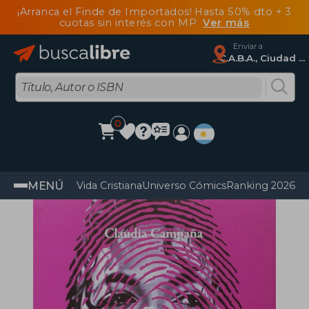
¡Arranca el Finde de Importados! Hasta 50% dto + 3
cuotas sin interés con MP
Ver más
Enviar a
C.A.B.A., Ciudad Autónoma De Buenos Aires
0
MENÚ
Vida Cristiana
Universo Cómics
Ranking 2026
Im