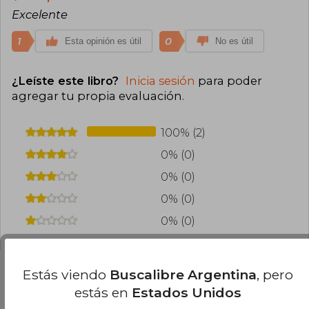
Excelente
1
0
Esta opinión es útil
No es útil
¿Leíste este libro?
Inicia sesión
para poder
agregar tu propia evaluación
.
100% (2)
0% (0)
0% (0)
0% (0)
0% (0)
Estás viendo
Buscalibre Argentina
, pero
estás en
Estados Unidos
Preguntas frecuentes sobre el libro