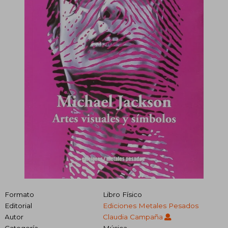
Formato
Libro Físico
Editorial
Ediciones Metales Pesados
Autor
Claudia Campaña
Categoría
Música