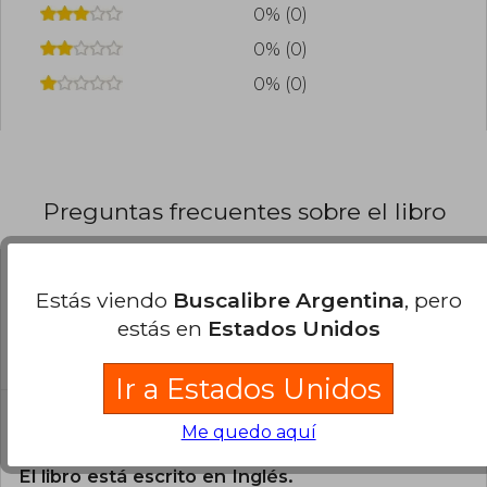
0% (0)
0% (0)
0% (0)
Preguntas frecuentes sobre el libro
¿El libro es original?
Estás viendo
Buscalibre Argentina
, pero
estás en
Estados Unidos
Todos los libros de nuestro
catálogo son Originales.
Ir a Estados Unidos
¿En qué Idioma está escrito el
Me quedo aquí
libro?
El libro está escrito en Inglés.