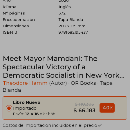
Año
2026
Idioma
Inglés
N° páginas
372
Encuadernación
Tapa Blanda
Dimensiones
203 x 139 mm
ISBN13
9781682195437
Meet Mayor Mamdani: The
Spectacular Victory of a
Democratic Socialist in New York
City (en Inglés)
Theodore Hamm
(Autor) ·
OR Books
· Tapa
Blanda
Libro Nuevo
$ 110.305
-40%
Importado
$ 66.183
Envío:
12 a 18
días háb.
Costos de importación incluídos en el precio ✅