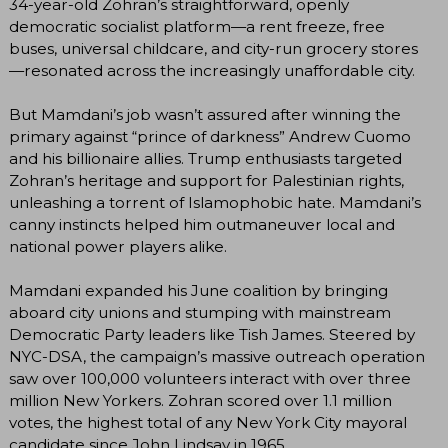
34-year-old Zohran’s straightforward, openly
democratic socialist platform—a rent freeze, free
buses, universal childcare, and city-run grocery stores
—resonated across the increasingly unaffordable city.
But Mamdani’s job wasn’t assured after winning the
primary against “prince of darkness” Andrew Cuomo
and his billionaire allies. Trump enthusiasts targeted
Zohran’s heritage and support for Palestinian rights,
unleashing a torrent of Islamophobic hate. Mamdani’s
canny instincts helped him outmaneuver local and
national power players alike.
Mamdani expanded his June coalition by bringing
aboard city unions and stumping with mainstream
Democratic Party leaders like Tish James. Steered by
NYC-DSA, the campaign’s massive outreach operation
saw over 100,000 volunteers interact with over three
million New Yorkers. Zohran scored over 1.1 million
votes, the highest total of any New York City mayoral
candidate since John Lindsay in 1965.