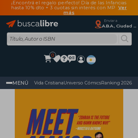
¡Encontrá el regalo perfecto! Día de las Infancias
hasta 10% dto + 3 cuotas sin interés con MP
Ver
más
Enviar a
C.A.B.A., Ciudad Autónoma De Buenos Aires
0
MENÚ
Vida Cristiana
Universo Cómics
Ranking 2026
Im