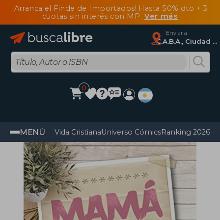
¡Arranca el Finde de Importados! Hasta 50% dto + 3
cuotas sin interés con MP
Ver más
Enviar a
C.A.B.A., Ciudad Autónoma De Buenos Aires
0
MENÚ
Vida Cristiana
Universo Cómics
Ranking 2026
Im