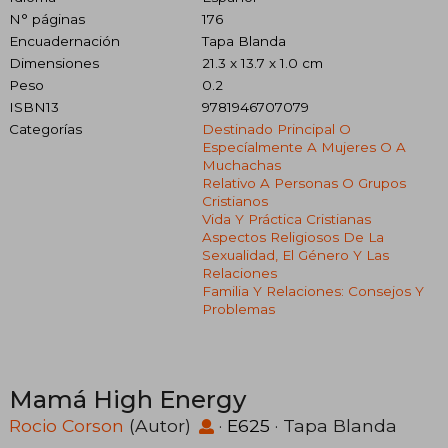
N° páginas
176
Encuadernación
Tapa Blanda
Dimensiones
21.3 x 13.7 x 1.0 cm
Peso
0.2
ISBN13
9781946707079
Categorías
Destinado Principal O
Especíalmente A Mujeres O A
Muchachas
Relativo A Personas O Grupos
Cristianos
Vida Y Práctica Cristianas
Aspectos Religiosos De La
Sexualidad, El Género Y Las
Relaciones
Familia Y Relaciones: Consejos Y
Problemas
Mamá High Energy
Rocio Corson
(Autor)
·
E625
· Tapa Blanda