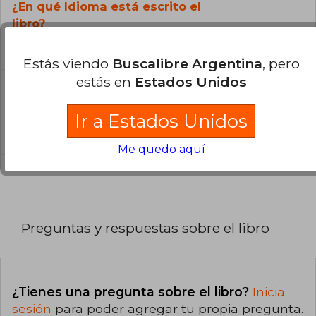
¿En qué Idioma está escrito el
libro?
El libro está escrito en Español.
Estás viendo
Buscalibre Argentina
, pero
estás en
Estados Unidos
¿Cuál es la encuadernación de este libro?
La encuadernación de esta edición es Tapa
Ir a Estados Unidos
Blanda.
Me quedo aquí
Preguntas y respuestas sobre el libro
¿Tienes una pregunta sobre el libro?
Inicia
sesión
para poder agregar tu propia pregunta.