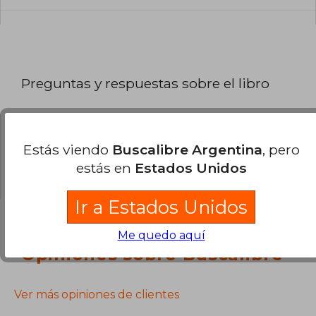
Preguntas y respuestas sobre el libro
¿Tienes una pregunta sobre el libro?
Inicia
Estás viendo
Buscalibre Argentina
, pero
sesión
para poder agregar tu propia pregunta.
estás en
Estados Unidos
Ir a Estados Unidos
Me quedo aquí
Opiniones sobre Buscalibre
Ver más opiniones de clientes