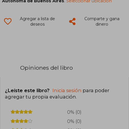
Autónoma de Buenos Aires
.
Seleccionar ubicación
Agregar a lista de
Comparte y gana
deseos
dinero
Opiniones del libro
¿Leíste este libro?
Inicia sesión
para poder
agregar tu propia evaluación
.
0% (0)
0% (0)