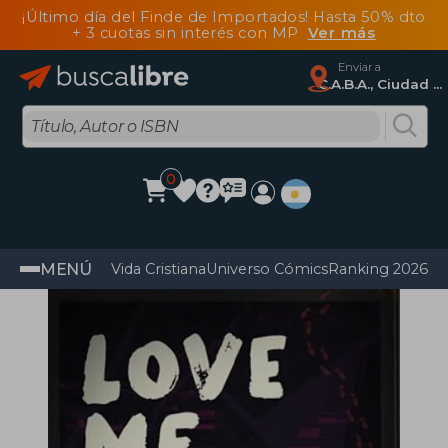
¡Último día del Finde de Importados! Hasta 50% dto
+ 3 cuotas sin interés con MP
Ver más
Enviar a
C.A.B.A., Ciudad Autónoma De Buenos Aires
0
MENÚ
Vida Cristiana
Universo Cómics
Ranking 2026
Im