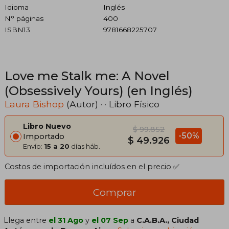
Idioma
Inglés
N° páginas
400
ISBN13
9781668225707
Love me Stalk me: A Novel
(Obsessively Yours) (en Inglés)
Laura Bishop
(Autor) · · Libro Físico
Libro Nuevo
$ 99.852
-50%
Importado
$ 49.926
Envío:
15 a 20
días háb.
Costos de importación incluídos en el precio ✅
Comprar
Llega entre
el 31 Ago
y
el 07 Sep
a
C.A.B.A., Ciudad