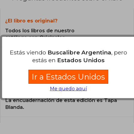
¿El libro es original?
Todos los libros de nuestro
catálogo son Originales.
Estás viendo
Buscalibre Argentina
, pero
¿En qué Idioma está escrito el
estás en
Estados Unidos
libro?
El libro está escrito en Inglés.
Ir a Estados Unidos
Me quedo aquí
¿Cuál es la encuadernación de este libro?
La encuadernación de esta edición es Tapa
Blanda.