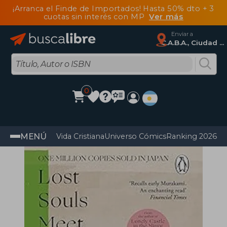
¡Arranca el Finde de Importados! Hasta 50% dto + 3
cuotas sin interés con MP
Ver más
Enviar a
C.A.B.A., Ciudad Autónoma De Buenos Aires
0
MENÚ
Vida Cristiana
Universo Cómics
Ranking 2026
Im