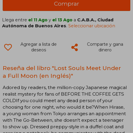
Comprar
Llega entre
el 11 Ago
y
el 13 Ago
a
C.A.B.A., Ciudad
Autónoma de Buenos Aires
.
Seleccionar ubicación
Agregar a lista de
Comparte y gana
deseos
dinero
Reseña del libro "Lost Souls Meet Under
a Full Moon (en Inglés)"
Adored by readers, the million-copy Japanese magical
realist mystery for fans of BEFORE THE COFFEE GETS
COLDIf you could meet any dead person of your
choosing for one night, who would it be?When Hirase,
a young woman from Tokyo arranges an appointment
with The Go-Between, she doesn't expect a teenager
to show up. Dressed preppy-style in a duffel coat and