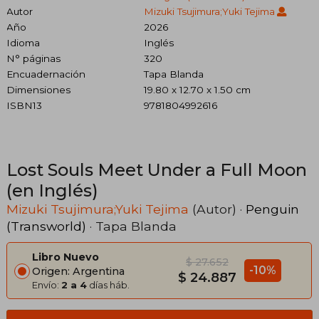
Autor
Mizuki Tsujimura;Yuki Tejima
Año
2026
Idioma
Inglés
N° páginas
320
Encuadernación
Tapa Blanda
Dimensiones
19.80 x 12.70 x 1.50 cm
ISBN13
9781804992616
Lost Souls Meet Under a Full Moon
(en Inglés)
Mizuki Tsujimura;Yuki Tejima
(Autor) ·
Penguin
(Transworld)
· Tapa Blanda
Libro Nuevo
$ 27.652
-10%
Origen: Argentina
$ 24.887
Envío:
2 a 4
días háb.