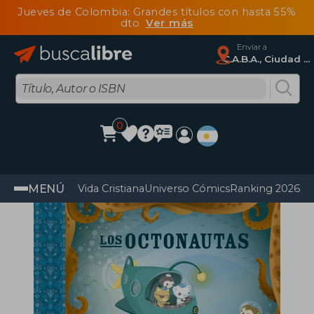
Jueves de Colombia: Grandes títulos con hasta 55%
dto
Ver más
Enviar a
C.A.B.A., Ciudad Autónoma De Buenos Aires
0
MENÚ
Vida Cristiana
Universo Cómics
Ranking 2026
Im