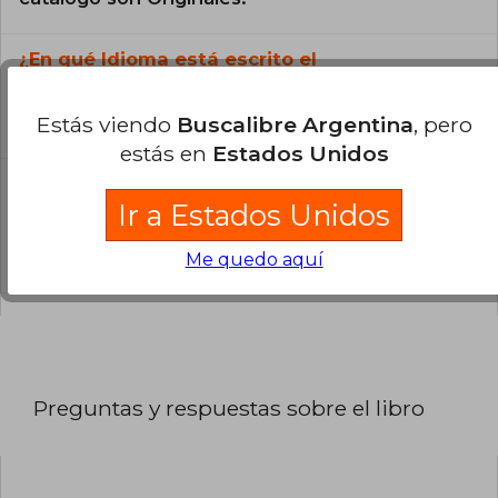
¿En qué Idioma está escrito el
libro?
El libro está escrito en Español.
Estás viendo
Buscalibre Argentina
, pero
estás en
Estados Unidos
¿Cuál es la encuadernación de este libro?
Ir a Estados Unidos
La encuadernación de esta edición es Tapa
Dura.
Me quedo aquí
Preguntas y respuestas sobre el libro