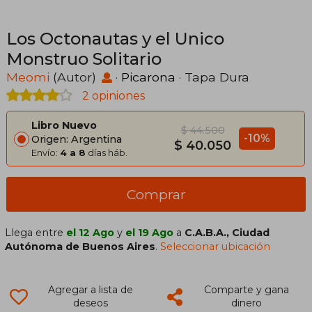
Los Octonautas y el Unico
Monstruo Solitario
Meomi
(Autor)
·
Picarona
· Tapa Dura
2 opiniones
Libro Nuevo
$ 44.500
-10%
Origen: Argentina
$ 40.050
Envío:
4 a 8
días háb.
Comprar
Llega entre
el 12 Ago
y
el 19 Ago
a
C.A.B.A., Ciudad
Autónoma de Buenos Aires
.
Seleccionar ubicación
Agregar a lista de
Comparte y gana
deseos
dinero