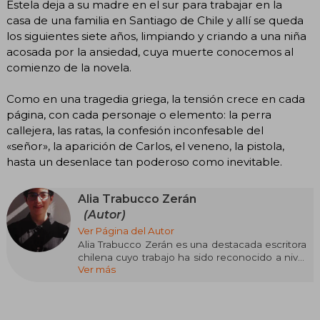
Estela deja a su madre en el sur para trabajar en la
casa de una familia en Santiago de Chile y allí se queda
los siguientes siete años, limpiando y criando a una niña
acosada por la ansiedad, cuya muerte conocemos al
comienzo de la novela.
Como en una tragedia griega, la tensión crece en cada
página, con cada personaje o elemento: la perra
callejera, las ratas, la confesión inconfesable del
«señor», la aparición de Carlos, el veneno, la pistola,
hasta un desenlace tan poderoso como inevitable.
Alia Trabucco Zerán
(Autor)
Ver Página del Autor
Alia Trabucco Zerán es una destacada escritora
chilena cuyo trabajo ha sido reconocido a nivel
Ver más
internacional por su estilo audaz, reflexivo y
profundamente literario. Nacida en Santiago de
Chile en 1983, Trabucco Zerán estudió Derecho
en la Universidad de Chile, pero su verdadera