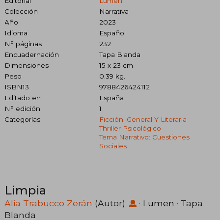
Editorial
Lumen
Colección
Narrativa
Año
2023
Idioma
Español
N° páginas
232
Encuadernación
Tapa Blanda
Dimensiones
15 x 23 cm
Peso
0.39 kg.
ISBN13
9788426424112
Editado en
España
N° edición
1
Categorías
Ficción: General Y Literaria
Thriller Psicológico
Tema Narrativo: Cuestiones
Sociales
Limpia
Alia Trabucco Zerán
(Autor)
·
Lumen
· Tapa
Blanda