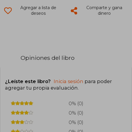
Agregar a lista de
Comparte y gana
deseos
dinero
Opiniones del libro
¿Leíste este libro?
Inicia sesión
para poder
agregar tu propia evaluación
.
0% (0)
0% (0)
0% (0)
0% (0)