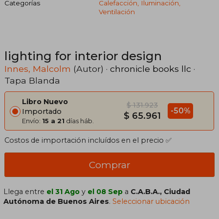
Categorías
Calefacción, Iluminación,
Ventilación
lighting for interior design
Innes, Malcolm
(Autor) ·
chronicle books llc
·
Tapa Blanda
Libro Nuevo
$ 131.923
-50%
Importado
$ 65.961
Envío:
15 a 21
días háb.
Costos de importación incluídos en el precio ✅
Comprar
Llega entre
el 31 Ago
y
el 08 Sep
a
C.A.B.A., Ciudad
Autónoma de Buenos Aires
.
Seleccionar ubicación