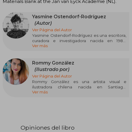
Materials Bank at the Jan van Eyck Academie (NL).
Yasmine Ostendorf-Rodríguez
(Autor)
Ver Página del Autor
Yasmine Ostendorf-Rodríguez es una escritora,
curadora e investigadora nacida en 1984,
Ver más
especializada en arte y ecología. Reside en
Ciudad de México y ha liderado iniciativas
internacionales como la Green Art Lab Alliance
y el Departamento de Investigación sobre la
Rommy González
Naturaleza en la Jan van Eyck Academie de los
(Ilustrado por)
Países Bajos.
Ver Página del Autor
Rommy González es una artista visual e
Su obra más destacada es Let's Become Fungal!
ilustradora chilena nacida en Santiago,
Mycelium Teachings and the Arts (2023),
Ver más
actualmente radicada en Berlín. Con formación
publicada por Valiz. Este ensayo se basa en
en diseño gráfico y animación, ha desarrollado
conversaciones con sabios indígenas, artistas,
una carrera internacional que abarca desde la
curadores, feministas y micólogos, explorando
dirección artística hasta la creación de murales
prácticas innovadoras de América Latina y el
e ilustraciones. Su obra se caracteriza por una
Caribe centradas en la colaboración
estética orgánica y simbólica, influenciada por
multiespecie, la simbiosis y métodos
su interés en la naturaleza y la ecología. Además
descentralizados . El libro se estructura en doce
Opiniones del libro
de su trabajo en el ámbito artístico, ha
enseñanzas que abordan temas como la