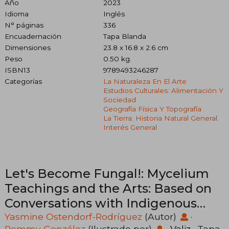
Año
2023
Idioma
Inglés
N° páginas
336
Encuadernación
Tapa Blanda
Dimensiones
23.8 x 16.8 x 2.6 cm
Peso
0.50 kg.
ISBN13
9789493246287
Categorías
La Naturaleza En El Arte
Estudios Culturales: Alimentación Y
Sociedad
Geografía Física Y Topografía
La Tierra: Historia Natural General.
Interés General
Let's Become Fungal!: Mycelium
Teachings and the Arts: Based on
Conversations with Indigenous
Wisdom Keepers, Artists, Curators,
Yasmine Ostendorf-Rodríguez
(Autor)
·
Rommy González
(Ilustrado por)
·
Valiz
· Tapa