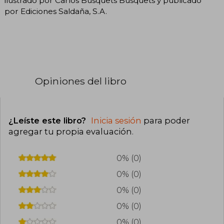
ilustrado por Carlos Busquets Busquets y publicado
por Ediciones Saldaña, S.A.
Opiniones del libro
¿Leíste este libro?
Inicia sesión
para poder
agregar tu propia evaluación
.
0% (0)
0% (0)
0% (0)
0% (0)
0% (0)