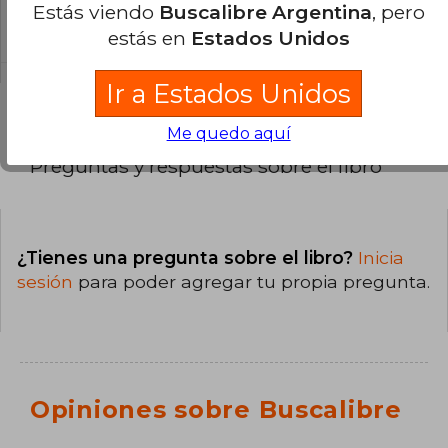
La encuadernación de esta edición es Tapa
Estás viendo
Buscalibre Argentina
, pero
Dura.
estás en
Estados Unidos
Ir a Estados Unidos
Me quedo aquí
Preguntas y respuestas sobre el libro
¿Tienes una pregunta sobre el libro?
Inicia
sesión
para poder agregar tu propia pregunta.
Opiniones sobre Buscalibre