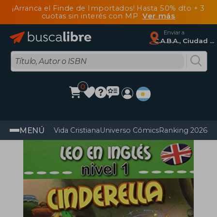
¡Arranca el Finde de Importados! Hasta 50% dto + 3
cuotas sin interés con MP
Ver más
Enviar a
C.A.B.A., Ciudad Autónoma De Buenos Aires
0
MENÚ
Vida Cristiana
Universo Cómics
Ranking 2026
Im