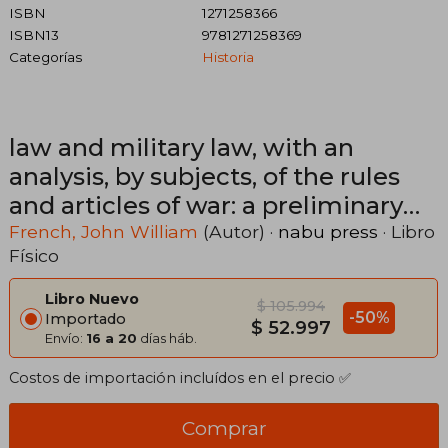
ISBN
1271258366
ISBN13
9781271258369
Categorías
Historia
law and military law, with an
analysis, by subjects, of the rules
and articles of war: a preliminary
lecture ...... (en Inglés)
French, John William
(Autor) ·
nabu press
· Libro
Físico
Libro Nuevo
$ 105.994
-50%
Importado
$ 52.997
Envío:
16 a 20
días háb.
Costos de importación incluídos en el precio ✅
Comprar