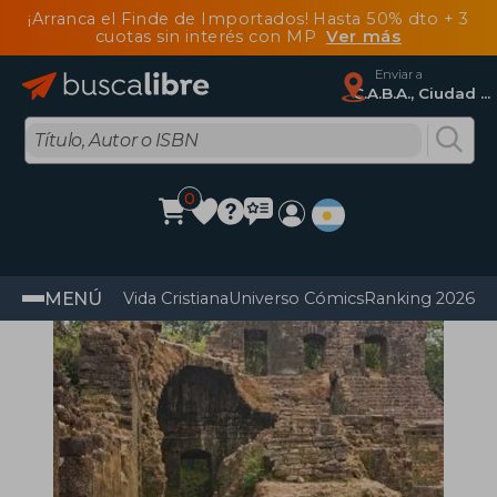
¡Arranca el Finde de Importados! Hasta 50% dto + 3
cuotas sin interés con MP
Ver más
Enviar a
C.A.B.A., Ciudad Autónoma De Buenos Aires
0
MENÚ
Vida Cristiana
Universo Cómics
Ranking 2026
Im