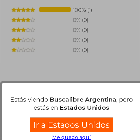
100% (1)
0% (0)
0% (0)
0% (0)
0% (0)
Preguntas frecuentes sobre el libro
Estás viendo
Buscalibre Argentina
, pero
estás en
Estados Unidos
¿El libro es original?
Todos los libros de nuestro
Ir a Estados Unidos
catálogo son Originales.
Me quedo aquí