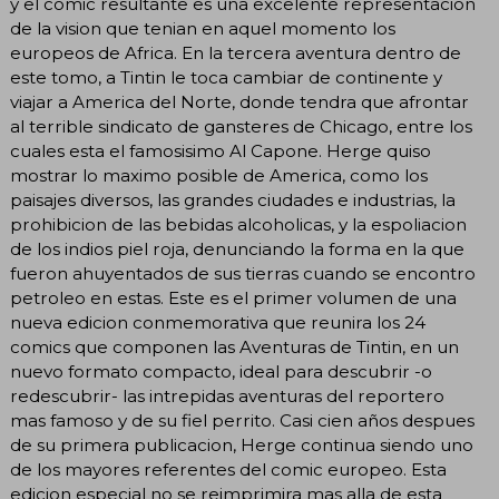
y el comic resultante es una excelente representacion
de la vision que tenian en aquel momento los
europeos de Africa. En la tercera aventura dentro de
este tomo, a Tintin le toca cambiar de continente y
viajar a America del Norte, donde tendra que afrontar
al terrible sindicato de gansteres de Chicago, entre los
cuales esta el famosisimo Al Capone. Herge quiso
mostrar lo maximo posible de America, como los
paisajes diversos, las grandes ciudades e industrias, la
prohibicion de las bebidas alcoholicas, y la espoliacion
de los indios piel roja, denunciando la forma en la que
fueron ahuyentados de sus tierras cuando se encontro
petroleo en estas. Este es el primer volumen de una
nueva edicion conmemorativa que reunira los 24
comics que componen las Aventuras de Tintin, en un
nuevo formato compacto, ideal para descubrir -o
redescubrir- las intrepidas aventuras del reportero
mas famoso y de su fiel perrito. Casi cien años despues
de su primera publicacion, Herge continua siendo uno
de los mayores referentes del comic europeo. Esta
edicion especial no se reimprimira mas alla de esta