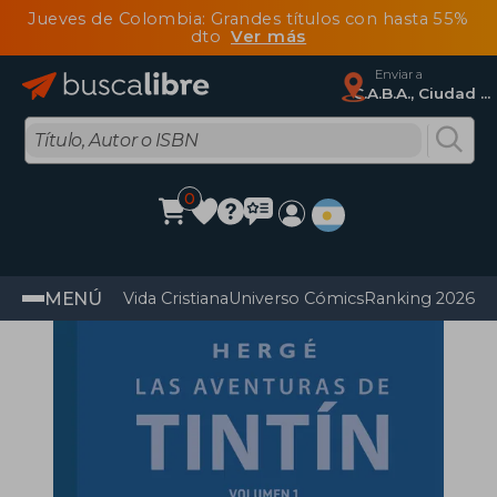
Jueves de Colombia: Grandes títulos con hasta 55%
dto
Ver más
Enviar a
C.A.B.A., Ciudad Autónoma De Buenos Aires
0
MENÚ
Vida Cristiana
Universo Cómics
Ranking 2026
Im