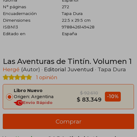
Idioma
Español
N° páginas
272
Encuadernación
Tapa Dura
Dimensiones
22.5 x 29.5 cm
ISBN13
9788426149428
Editado en
España
Las Aventuras de Tintín. Volumen 1
Hergé
(Autor) ·
Editorial Juventud
· Tapa Dura
1 opinión
Libro Nuevo
$ 92.610
-10%
Origen: Argentina
$ 83.349
Envío Rápido
Comprar