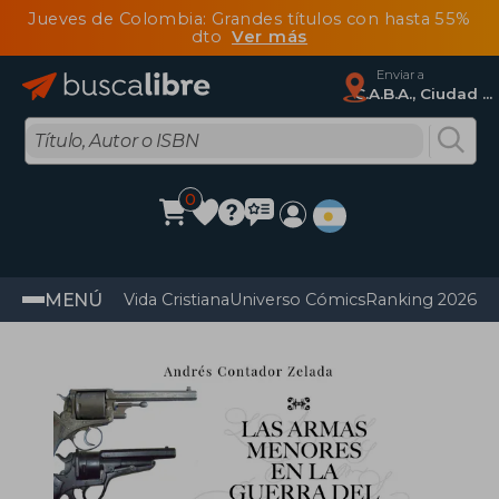
Jueves de Colombia: Grandes títulos con hasta 55%
dto
Ver más
Enviar a
C.A.B.A., Ciudad Autónoma De Buenos Aires
0
MENÚ
Vida Cristiana
Universo Cómics
Ranking 2026
Im