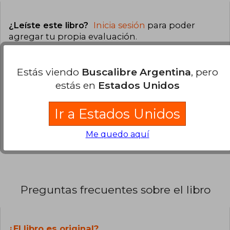
¿Leíste este libro?
Inicia sesión
para poder
agregar tu propia evaluación
.
0% (0)
Estás viendo
Buscalibre Argentina
, pero
0% (0)
estás en
Estados Unidos
0% (0)
Ir a Estados Unidos
0% (0)
0% (0)
Me quedo aquí
Preguntas frecuentes sobre el libro
¿El libro es original?