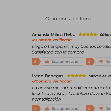
Opiniones del libro
Amanda Milesi Retiz
Sábad
Compra Verificada
Llegó a tiempo, en muy buenas condic
Satisfecha con la compra
2
0
Esta opinión es útil
No 
Irene Benegas
Miércoles 2
Compra Verificada
La novela me sorprendió encontré otr
la crítica . Destaci la sutileza de Han K
normalización
2
0
Esta opinión es útil
No 