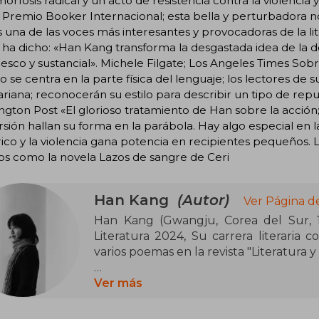
rfosis radical y un acto de resistencia contra la violencia
 Premio Booker Internacional; esta bella y perturbadora n
 una de las voces más interesantes y provocadoras de la li
a ha dicho: «Han Kang transforma la desgastada idea de l
resco y sustancial». Michele Filgate; Los Angeles Times So
 se centra en la parte física del lenguaje; los lectores de 
riana; reconocerán su estilo para describir un tipo de re
gton Post «El glorioso tratamiento de Han sobre la acción; 
sión hallan su forma en la parábola. Hay algo especial en las 
ico y la violencia gana potencia en recipientes pequeños. L
os como la novela Lazos de sangre de Ceri
Han Kang
(Autor)
Ver Página d
Han Kang (Gwangju, Corea del Sur, 
Literatura 2024, Su carrera literaria
varios poemas en la revista "Literatura y
Al año siguiente, ganó el Concurso Li
Ver más
con su relato "El ancla escarlata", marca
de La vegetariana (Random House, 202