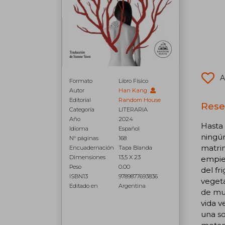
A
Formato
Libro Físico
Autor
Han Kang
Editorial
Random House
Rese
Categoría
LITERARIA
Año
2024
Hasta 
Idioma
Español
ningún
N° páginas
168
matrim
Encuadernación
Tapa Blanda
Dimensiones
13,5 X 23
empiez
Peso
0.00
del fr
ISBN13
9789877693836
vegeta
Editado en
Argentina
de muc
vida v
una so