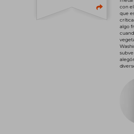
metamo
con el
que es
crític
algo f
cuando
vegeta
Washin
subver
alegór
divers