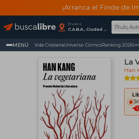
¡Arranca el Finde de I
Enviar a
C.A.B.A., Ciudad Autónoma De Buenos Aires
MENÚ
Vida Cristiana
Universo Cómics
Ranking 2026
Im
La 
Han 
Li
Or