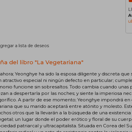
L
A
u
gregar a lista de deseos
ña del libro "La Vegetariana"
ahora; Yeonghye ha sido la esposa diligente y discreta que
 atractivo especial ni ningún defecto en particular; cumple
onio funcione sin sobresaltos. Todo cambia cuando unas pe
an a despertarla por las noches; y siente la imperiosa ne
igorífico. A partir de ese momento; Yeonghye impondrá en
riana que su marido aceptará entre atónito y molesto. Est
hos otros que la llevarán a la búsqueda de una existencia
egetal; un lugar donde el poder erótico y floral de su cue
ciedad patriarcal y ultracapitalista. Situada en Corea del Su