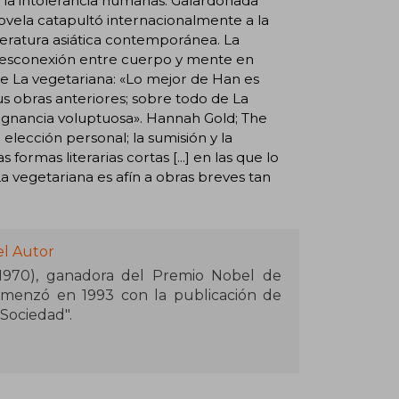
 y la intolerancia humanas. Galardonada
ovela catapultó internacionalmente a la
teratura asiática contemporánea. La
a desconexión entre cuerpo y mente en
bre La vegetariana: «Lo mejor de Han es
sus obras anteriores; sobre todo de La
pugnancia voluptuosa». Hannah Gold; The
elección personal; la sumisión y la
formas literarias cortas [...] en las que lo
a vegetariana es afín a obras breves tan
el Autor
1970), ganadora del Premio Nobel de
 comenzó en 1993 con la publicación de
 Sociedad".
terario de Primavera de Seoul Shinmun
ndo su inicio en la narrativa.. Es autora
4; Premio Booker Internacional 2016),