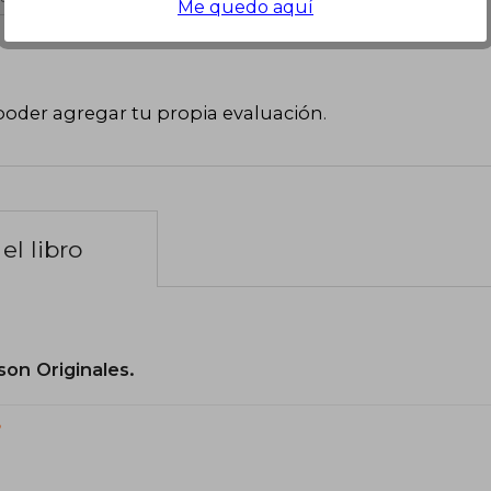
Me quedo aquí
poder agregar tu propia evaluación
.
el libro
son Originales.
?