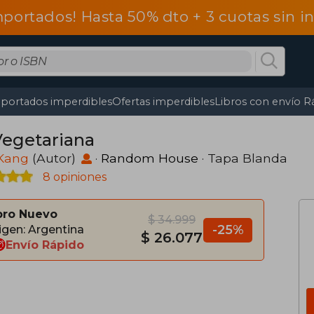
mportados! Hasta 50% dto + 3 cuotas sin 
portados imperdibles
Ofertas imperdibles
Libros con envío R
Vegetariana
Kang
(Autor)
·
Random House
· Tapa Blanda
8 opiniones
bro Nuevo
$ 34.999
-25%
igen: Argentina
$ 26.077
Envío Rápido