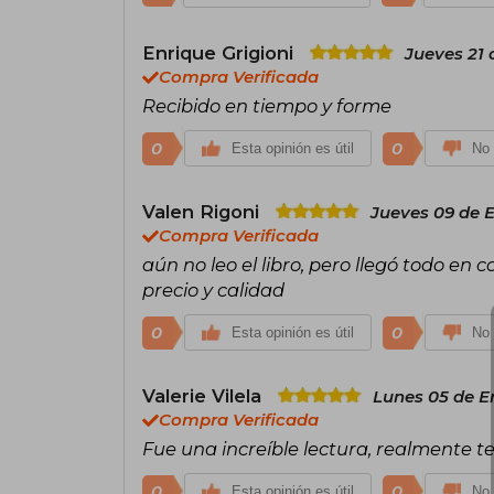
Enrique Grigioni
Jueves 21
Compra Verificada
Recibido en tiempo y forme
0
0
Esta opinión es útil
No 
Valen Rigoni
Jueves 09 de 
Compra Verificada
aún no leo el libro, pero llegó todo en
precio y calidad
0
0
Esta opinión es útil
No 
Valerie Vilela
Lunes 05 de E
Compra Verificada
Fue una increíble lectura, realmente t
0
0
Esta opinión es útil
No 