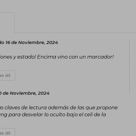
La clase de griego (Random House, 20
Literatura de Corea y Premio Malaparte e
Premio Booker Internacional 2018) e 
2024; Premio Médicis Extranjero 2023).
La autora ha recibido también el Premi
o 16 de Noviembre, 2024
Año, el 25.º Premio de Novela Corean
won y el Premio de Literatura Dong R
iones y estado! Encima vino con un marcador!
departamento de Escritura Creativa de
2018 y en la actualidad se dedica por c
publicada en más de treinta idiomas.
es útil
0 de Noviembre, 2024
as claves de lectura además de las que propone
ang para desvelar lo oculto bajo el celi de la
es útil