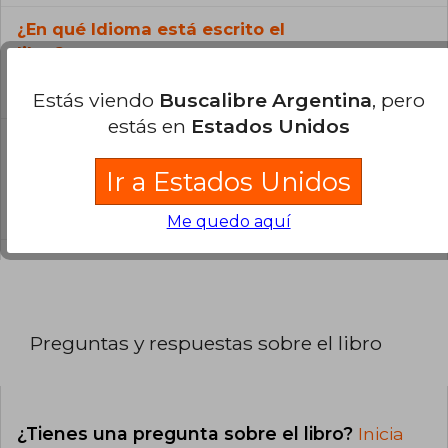
¿En qué Idioma está escrito el
libro?
El libro está escrito en Español.
Estás viendo
Buscalibre Argentina
, pero
estás en
Estados Unidos
¿Cuál es la encuadernación de este libro?
Ir a Estados Unidos
La encuadernación de esta edición es Tapa
Blanda.
Me quedo aquí
Preguntas y respuestas sobre el libro
¿Tienes una pregunta sobre el libro?
Inicia