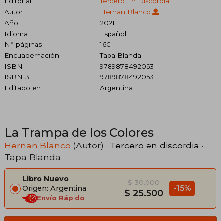
Editorial
Tercero En Discordia
Autor
Hernan Blanco
Año
2021
Idioma
Español
N° páginas
160
Encuadernación
Tapa Blanda
ISBN
9789878492063
ISBN13
9789878492063
Editado en
Argentina
La Trampa de los Colores
Hernan Blanco
(Autor) ·
Tercero en discordia
·
Tapa Blanda
Libro Nuevo
$ 30.000
-15%
Origen: Argentina
$ 25.500
Envío Rápido