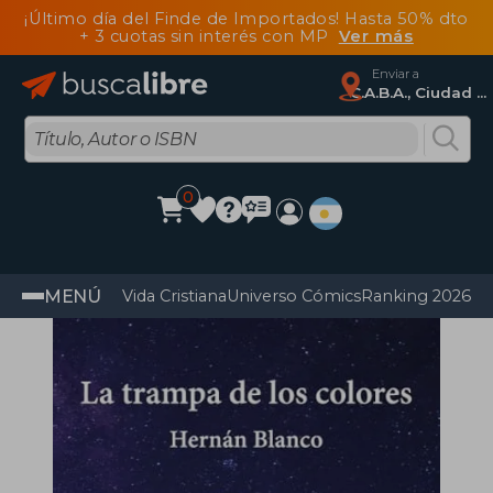
¡Último día del Finde de Importados! Hasta 50% dto
+ 3 cuotas sin interés con MP
Ver más
Enviar a
C.A.B.A., Ciudad Autónoma De Buenos Aires
0
MENÚ
Vida Cristiana
Universo Cómics
Ranking 2026
Im