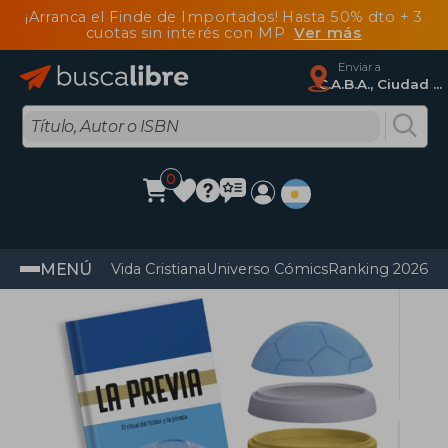
¡Arranca el Finde de Importados! Hasta 50% dto + 3
cuotas sin interés con MP
Ver más
Enviar a
C.A.B.A., Ciudad Autónoma De Buenos Aires
0
MENÚ
Vida Cristiana
Universo Cómics
Ranking 2026
Im