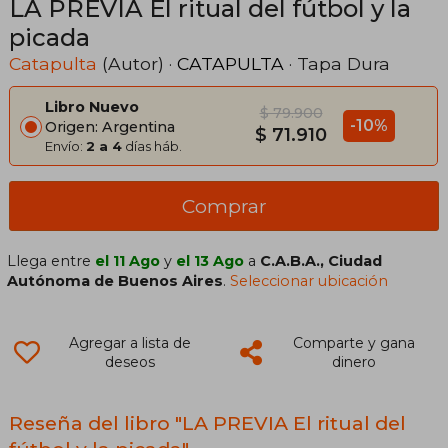
LA PREVIA El ritual del fútbol y la
picada
Catapulta
(Autor) ·
CATAPULTA
· Tapa Dura
Libro Nuevo
$ 79.900
-10%
Origen: Argentina
$ 71.910
Envío:
2 a 4
días háb.
Comprar
Llega entre
el 11 Ago
y
el 13 Ago
a
C.A.B.A., Ciudad
Autónoma de Buenos Aires
.
Seleccionar ubicación
Agregar a lista de
Comparte y gana
deseos
dinero
Reseña del libro "LA PREVIA El ritual del