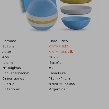
Formato
Libro Físico
Editorial
CATAPULTA
Autor
CATAPULTA
Año
2026
Idioma
Español
N° páginas
64
Encuadernación
Tapa Dura
Dimensiones
18cm x 14cm
ISBN13
9789878154855
Editado en
Argentina