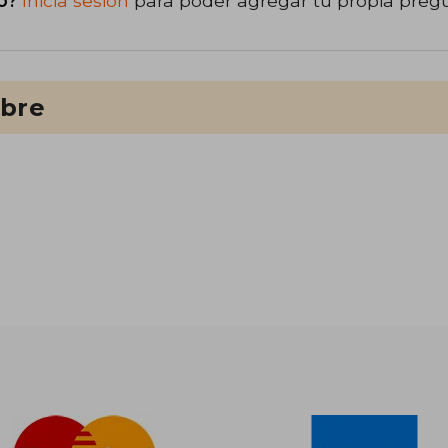
o?
Inicia sesión
para poder agregar tu propia preg
ibre