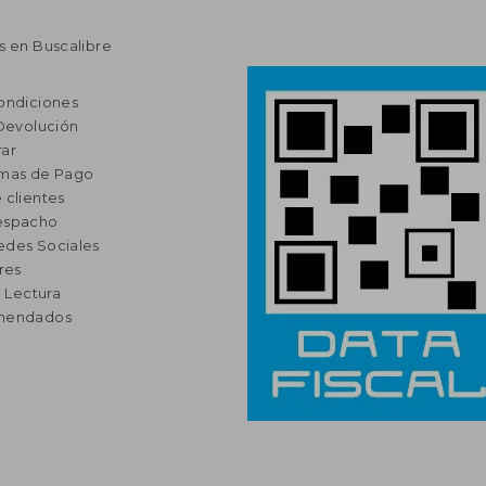
s en Buscalibre
ondiciones
 Devolución
ar
rmas de Pago
 clientes
espacho
edes Sociales
res
a Lectura
omendados