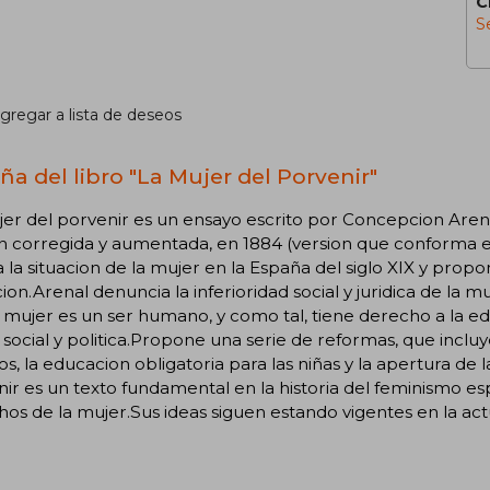
C
S
gregar a lista de deseos
ña del libro "La Mujer del Porvenir"
jer del porvenir es un ensayo escrito por Concepcion Are
n corregida y aumentada, en 1884 (version que conforma el
a la situacion de la mujer en la España del siglo XIX y pro
ion.Arenal denuncia la inferioridad social y juridica de la 
 mujer es un ser humano, y como tal, tiene derecho a la educ
a social y politica.Propone una serie de reformas, que incluy
cos, la educacion obligatoria para las niñas y la apertura de
ir es un texto fundamental en la historia del feminismo esp
os de la mujer.Sus ideas siguen estando vigentes en la act