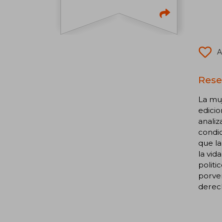
A
Rese
La mu
edicio
analiz
condic
que la
la vid
politi
porven
derech