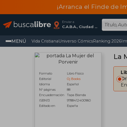
¡Arranca el Finde de I
Enviar a
C.A.B.A., Ciudad Autónoma De Buenos Aires
MENÚ
Vida Cristiana
Universo Cómics
Ranking 2026
Im
La 
Li
Formato
Libro Físico
Or
Editorial
Oj Books
Idioma
Español
En
N° páginas
88
Encuadernación
Tapa Blanda
ISBN13
9788412400960
Editado en
España