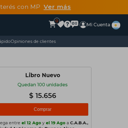
interés con MP
Ver más
0
Mi Cuenta
ápido
Opiniones de clientes
Libro Nuevo
Quedan 100 unidades
$ 15.656
Comprar
lega entre
el 12 Ago
y
el 19 Ago
a
C.A.B.A.,