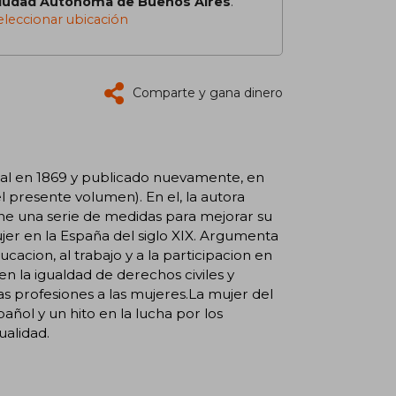
iudad Autónoma de Buenos Aires
.
eleccionar ubicación
Comparte y gana dinero
nal en 1869 y publicado nuevamente, en
 presente volumen). En el, la autora
pone una serie de medidas para mejorar su
mujer en la España del siglo XIX. Argumenta
acion, al trabajo y a la participacion en
en la igualdad de derechos civiles y
 las profesiones a las mujeres.La mujer del
añol y un hito en la lucha por los
ualidad.