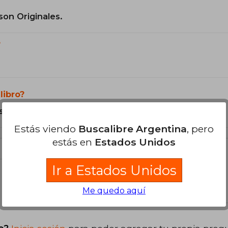
son Originales.
?
libro?
s Tapa Blanda.
Estás viendo
Buscalibre Argentina
, pero
estás en
Estados Unidos
Ir a Estados Unidos
libro
Me quedo aquí