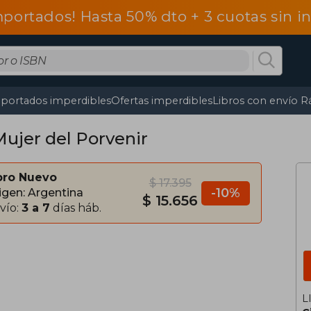
mportados! Hasta 50% dto + 3 cuotas sin 
portados imperdibles
Ofertas imperdibles
Libros con envío R
Mujer del Porvenir
bro Nuevo
$ 17.395
-10%
igen: Argentina
$ 15.656
vío:
3 a 7
días háb.
L