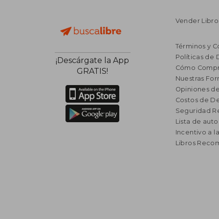
Vender Libro
Términos y C
Políticas de
¡Descárgate la App
Cómo Compr
GRATIS!
Nuestras Fo
Opiniones de
Costos de D
Seguridad R
Lista de auto
Incentivo a l
Libros Rec