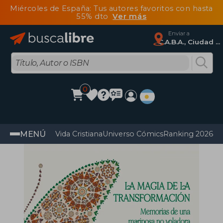
Miércoles de España: Tus autores favoritos con hasta
55% dto
Ver más
Enviar a
C.A.B.A., Ciudad Autónoma De Buenos Aires
0
MENÚ
Vida Cristiana
Universo Cómics
Ranking 2026
Im