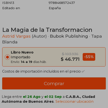
ISBN13
9788468572437
Editado en
España
La Magia de la Transformacion
Astrid Vargas
(Autor) ·
Bubok Publishing
· Tapa
Blanda
Libro Nuevo
$ 103.936
-55%
Importado
$ 46.771
Envío:
14 a 19
días háb.
Costos de importación incluídos en el precio ✅
Comprar
Llega entre
el 26 Ago
y
el 02 Sep
a
C.A.B.A., Ciudad
Autónoma de Buenos Aires
.
Seleccionar ubicación