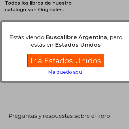
Todos los libros de nuestro
catálogo son Originales.
¿En qué Idioma está escrito el
libro?
Estás viendo
Buscalibre Argentina
, pero
El libro está escrito en Español.
estás en
Estados Unidos
Ir a Estados Unidos
¿Cuál es la encuadernación de este libro?
La encuadernación de esta edición es Tapa
Me quedo aquí
Blanda.
Preguntas y respuestas sobre el libro