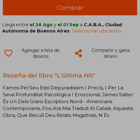
Comprar
Llega entre
el 26 Ago
y
el 01 Sep
a
C.A.B.A., Ciudad
Autónoma de Buenos Aires
.
Seleccionar ubicación
Agregar a lista de
Comparte y gana
deseos
dinero
Reseña del libro "L'última Nit"
Famós Pel Seu Estil Depuradíssim I Precís, I Per La
Seva Profunditat Psicològica I Emocional, James Salter
És Un Dels Grans Escriptors Nord - Americans
Contemporanis, Fins Ara Mai Traduït Al Català. Aquesta
Obra, Que Recull Deu Relats Magistrals, N És