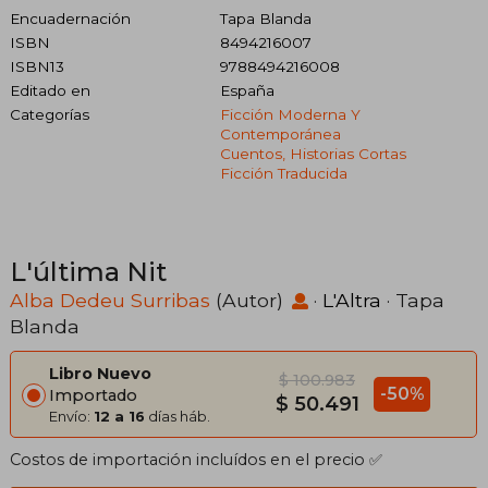
Encuadernación
Tapa Blanda
ISBN
8494216007
ISBN13
9788494216008
Editado en
España
Categorías
Ficción Moderna Y
Contemporánea
Cuentos, Historias Cortas
Ficción Traducida
L'última Nit
Alba Dedeu Surribas
(Autor)
·
L'Altra
· Tapa
Blanda
Libro Nuevo
$ 100.983
-50%
Importado
$ 50.491
Envío:
12 a 16
días háb.
Costos de importación incluídos en el precio ✅