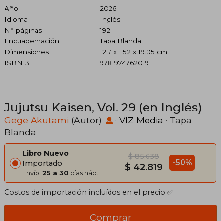
Año
2026
Idioma
Inglés
N° páginas
192
Encuadernación
Tapa Blanda
Dimensiones
12.7 x 1.52 x 19.05 cm
ISBN13
9781974762019
Jujutsu Kaisen, Vol. 29 (en Inglés)
Gege Akutami
(Autor)
·
VIZ Media
· Tapa
Blanda
Libro Nuevo
$ 85.638
-50%
Importado
$ 42.819
Envío:
25 a 30
días háb.
Costos de importación incluídos en el precio ✅
Comprar