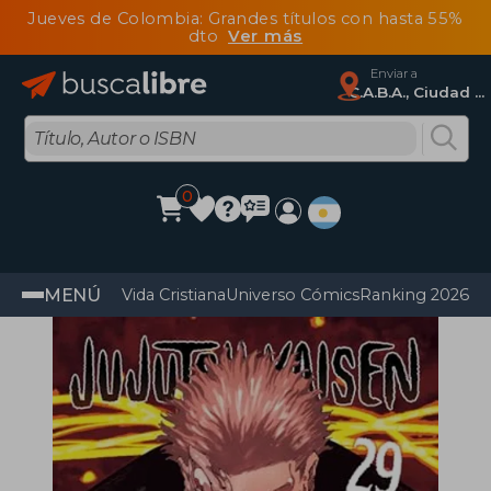
Jueves de Colombia: Grandes títulos con hasta 55%
dto
Ver más
Enviar a
C.A.B.A., Ciudad Autónoma De Buenos Aires
0
MENÚ
Vida Cristiana
Universo Cómics
Ranking 2026
Im