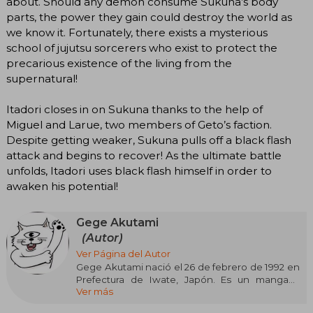
about. Should any demon consume Sukuna’s body
parts, the power they gain could destroy the world as
we know it. Fortunately, there exists a mysterious
school of jujutsu sorcerers who exist to protect the
precarious existence of the living from the
supernatural!
Itadori closes in on Sukuna thanks to the help of
Miguel and Larue, two members of Geto’s faction.
Despite getting weaker, Sukuna pulls off a black flash
attack and begins to recover! As the ultimate battle
unfolds, Itadori uses black flash himself in order to
awaken his potential!
Gege Akutami
(Autor)
Ver Página del Autor
Gege Akutami nació el 26 de febrero de 1992 en
Prefectura de Iwate, Japón. Es un mangaka
Ver más
japonés enigmático y reconocido
mundialmente por ser el creador de Jujutsu