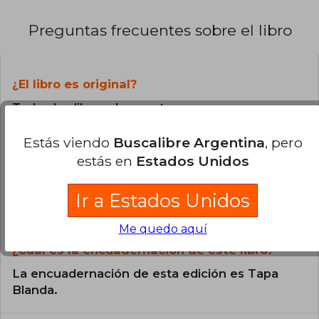
Preguntas frecuentes sobre el libro
¿El libro es original?
Todos los libros de nuestro
catálogo son Originales.
Estás viendo
Buscalibre Argentina
, pero
estás en
Estados Unidos
¿En qué Idioma está escrito el
libro?
Ir a Estados Unidos
El libro está escrito en Inglés.
Me quedo aquí
¿Cuál es la encuadernación de este libro?
La encuadernación de esta edición es Tapa
Blanda.