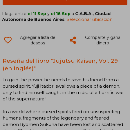
Llega entre
el 11 Sep
y
el 18 Sep
a
C.A.B.A., Ciudad
Autónoma de Buenos Aires
.
Seleccionar ubicación
Agregar a lista de
Comparte y gana
deseos
dinero
Reseña del libro "Jujutsu Kaisen, Vol. 29
(en Inglés)"
To gain the power he needs to save his friend from a
cursed spirit, Yuji Itadori swallows a piece of a demon,
only to find himself caught in the midst of a horrific war
of the supernatural!
In a world where cursed spirits feed on unsuspecting
humans, fragments of the legendary and feared
demon Ryomen Sukuna have been lost and scattered