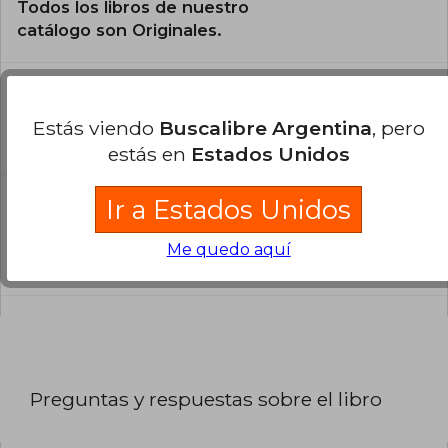
Todos los libros de nuestro
catálogo son Originales.
¿En qué Idioma está escrito el
libro?
Estás viendo
Buscalibre Argentina
, pero
El libro está escrito en Inglés.
estás en
Estados Unidos
Ir a Estados Unidos
¿Cuál es la encuadernación de este libro?
La encuadernación de esta edición es Tapa
Me quedo aquí
Blanda.
Preguntas y respuestas sobre el libro