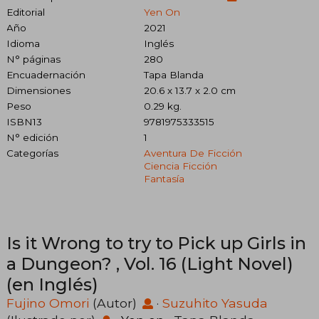
Editorial
Yen On
Año
2021
Idioma
Inglés
N° páginas
280
Encuadernación
Tapa Blanda
Dimensiones
20.6 x 13.7 x 2.0 cm
Peso
0.29 kg.
ISBN13
9781975333515
N° edición
1
Categorías
Aventura De Ficción
Ciencia Ficción
Fantasía
Is it Wrong to try to Pick up Girls in
a Dungeon? , Vol. 16 (Light Novel)
(en Inglés)
Fujino Omori
(Autor)
·
Suzuhito Yasuda