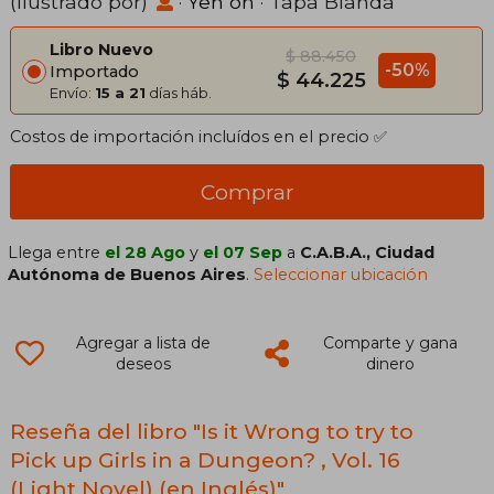
(Ilustrado por)
·
Yen on
· Tapa Blanda
Libro Nuevo
$ 88.450
-50%
Importado
$ 44.225
Envío:
15 a 21
días háb.
Costos de importación incluídos en el precio ✅
Comprar
Llega entre
el 28 Ago
y
el 07 Sep
a
C.A.B.A., Ciudad
Autónoma de Buenos Aires
.
Seleccionar ubicación
Agregar a lista de
Comparte y gana
deseos
dinero
Reseña del libro "Is it Wrong to try to
Pick up Girls in a Dungeon? , Vol. 16
(Light Novel) (en Inglés)"