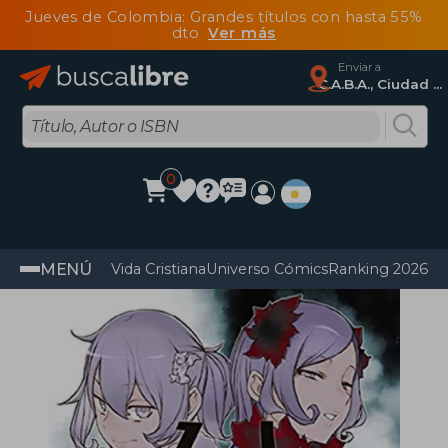
Jueves de Colombia: Grandes títulos con hasta 55%
dto
Ver más
Enviar a
C.A.B.A., Ciudad Autónoma De Buenos Aires
0
MENÚ
Vida Cristiana
Universo Cómics
Ranking 2026
Im