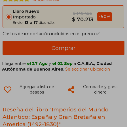
Libro Nuevo
$ 140.425
-50%
Importado
$ 70.213
Envío:
13 a 17
días háb.
Costos de importación incluídos en el precio ✅
Comprar
Llega entre
el 27 Ago
y
el 02 Sep
a
C.A.B.A., Ciudad
Autónoma de Buenos Aires
.
Seleccionar ubicación
Agregar a lista de
Comparte y gana
deseos
dinero
Reseña del libro "Imperios del Mundo
Atlantico: España y Gran Bretaña en
America (1492-1830)"