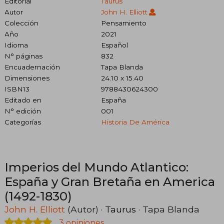
Editorial
Taurus
Autor
John H. Elliott
Colección
Pensamiento
Año
2021
Idioma
Español
N° páginas
832
Encuadernación
Tapa Blanda
Dimensiones
24.10 x 15.40
ISBN13
9788430624300
Editado en
España
N° edición
001
Categorías
Historia De América
Imperios del Mundo Atlantico:
España y Gran Bretaña en America
(1492-1830)
John H. Elliott
(Autor) ·
Taurus
· Tapa Blanda
3 opiniones