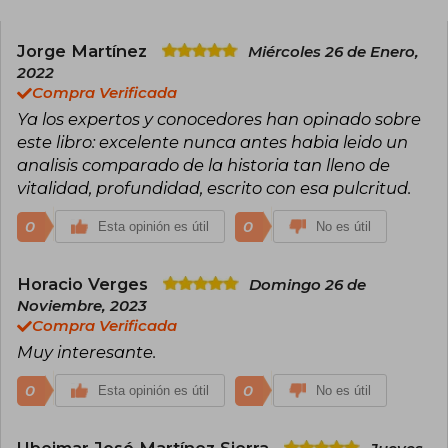
Jorge Martínez
Miércoles 26 de Enero,
2022
Compra Verificada
Ya los expertos y conocedores han opinado sobre
este libro: excelente nunca antes habia leido un
analisis comparado de la historia tan lleno de
vitalidad, profundidad, escrito con esa pulcritud.
0
0
Esta opinión es útil
No es útil
Horacio Verges
Domingo 26 de
Noviembre, 2023
Compra Verificada
Muy interesante.
0
0
Esta opinión es útil
No es útil
Ubeimar José Martínez Sierra