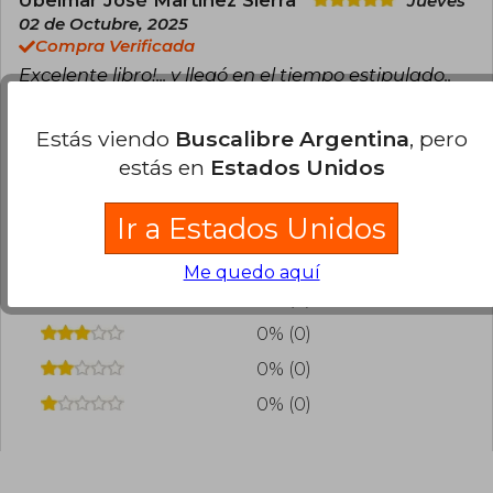
Jueves
02 de Octubre, 2025
Compra Verificada
Excelente libro!... y llegó en el tiempo estipulado..
0
0
Esta opinión es útil
No es útil
Estás viendo
Buscalibre Argentina
, pero
estás en
Estados Unidos
¿Leíste este libro?
Inicia sesión
para poder
agregar tu propia evaluación
.
Ir a Estados Unidos
100% (3)
Me quedo aquí
0% (0)
0% (0)
0% (0)
0% (0)