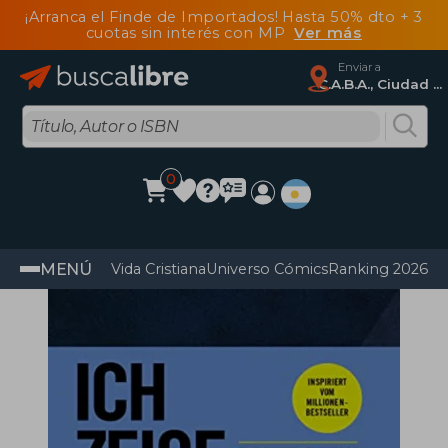
¡Arranca el Finde de Importados! Hasta 50% dto + 3
cuotas sin interés con MP
Ver más
Enviar a
C.A.B.A., Ciudad Autónoma De Buenos Aires
0
MENÚ
Vida Cristiana
Universo Cómics
Ranking 2026
Im