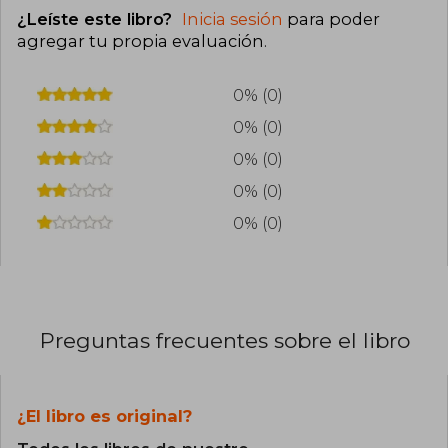
sacrificar lo que realmente importa. También ha
¿Leíste este libro?
Inicia sesión
para poder
publicado I Will Teach You to Be Rich: The
Journal y ha ganado popularidad con su
agregar tu propia evaluación
.
pódcast y la serie de Netflix How to Get Rich.
Con una filosofía basada en gastar sin culpa en
lo que uno valora y eliminar lo superfluo, Sethi ha
0% (0)
transformado la educación financiera en algo
0% (0)
accesible, directo y aplicable a la vida real.
0% (0)
0% (0)
0% (0)
Preguntas frecuentes sobre el libro
¿El libro es original?