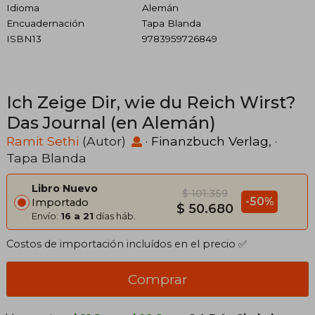
Idioma
Alemán
Encuadernación
Tapa Blanda
ISBN13
9783959726849
Ich Zeige Dir, wie du Reich Wirst?
Das Journal (en Alemán)
Ramit Sethi
(Autor)
·
Finanzbuch Verlag,
·
Tapa Blanda
Libro Nuevo
$ 101.359
-50%
Importado
$ 50.680
Envío:
16 a 21
días háb.
Costos de importación incluídos en el precio ✅
Comprar