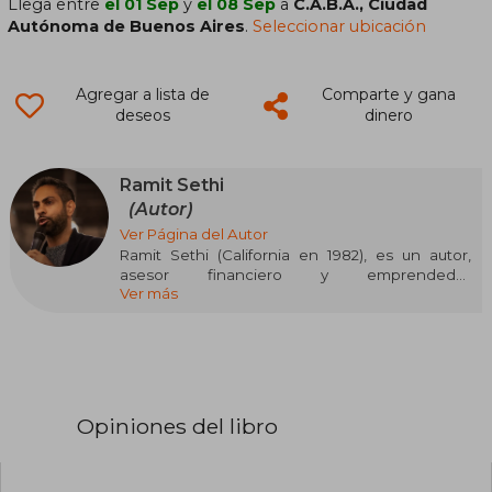
Llega entre
el 01 Sep
y
el 08 Sep
a
C.A.B.A., Ciudad
Autónoma de Buenos Aires
.
Seleccionar ubicación
Agregar a lista de
Comparte y gana
deseos
dinero
Ramit Sethi
(Autor)
Ver Página del Autor
Ramit Sethi (California en 1982), es un autor,
asesor financiero y emprendedor
Ver más
estadounidense, reconocido por su enfoque
práctico y sin rodeos sobre el dinero y la vida
financiera. Con estudios en Psicología y
Sociología por la Universidad de Stanford, ha
ayudado a millones de personas a tomar el
control de sus finanzas con estrategias realistas
y sostenibles. Su obra más conocida es I Will
Opiniones del libro
Teach You to Be Rich, un bestseller
internacional que propone un plan de seis
semanas para lograr estabilidad económica sin