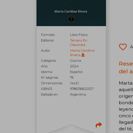
Formato
Libro Físico
Editorial
Tercero En
Discordia
A
Autor
Marta Carolina
Rivera
Categoría
Cocina
Reseñ
Año
2024
del 
Idioma
Español
N° páginas
76
Marta 
Dimensiones
14x21
aquell
ISBN13
9786316602527
Editado en
Argentina
orígen
bondad
leyend
cinco 
llegad
del té