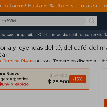
mportados! Hasta 50% dto + 3 cuotas sin 
portados imperdibles
Ofertas imperdibles
Libros con envío R
oria y leyendas del té, del café, del m
car
 Carolina Rivera
(Autor) ·
Tercero en discordia
· Lib
bro Nuevo
$ 34.000
-15%
igen: Argentina
$ 28.900
Envío Rápido