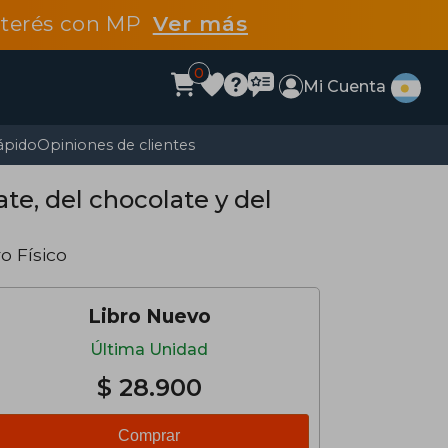
interés con MP
Ver más
0
Mi Cuenta
ápido
Opiniones de clientes
ate, del chocolate y del
ro Físico
Libro Nuevo
Última Unidad
$ 28.900
Comprar