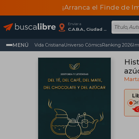
¡Arranca el Finde de I
Enviar a
C.A.B.A., Ciudad Autónoma De Buenos Aires
MENÚ
Vida Cristiana
Universo Cómics
Ranking 2026
Im
Hist
azú
Marta
Li
Or