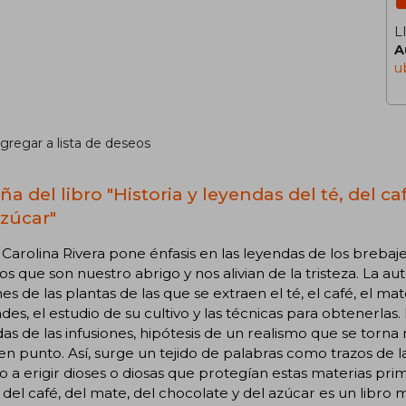
L
A
u
gregar a lista de deseos
a del libro "Historia y leyendas del té, del ca
azúcar"
Carolina Rivera pone énfasis en las leyendas de los brebaje
os que son nuestro abrigo y nos alivian de la tristeza. La 
es de las plantas de las que se extraen el té, el café, el ma
es, el estudio de su cultivo y las técnicas para obtenerlas.
as de las infusiones, hipótesis de un realismo que se torn
en punto. Así, surge un tejido de palabras como trazos de la 
o a erigir dioses o diosas que protegían estas materias prim
, del café, del mate, del chocolate y del azúcar es un libr