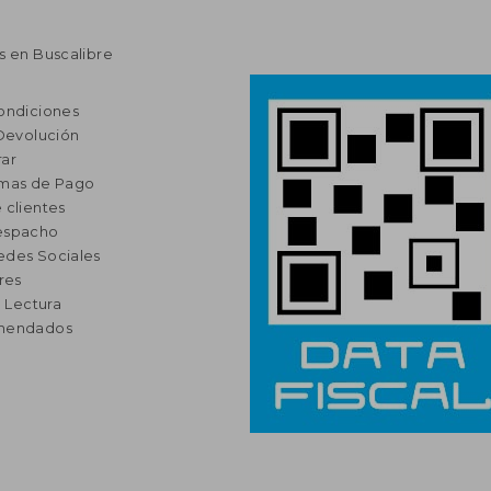
s en Buscalibre
ondiciones
 Devolución
ar
rmas de Pago
 clientes
espacho
edes Sociales
res
a Lectura
omendados