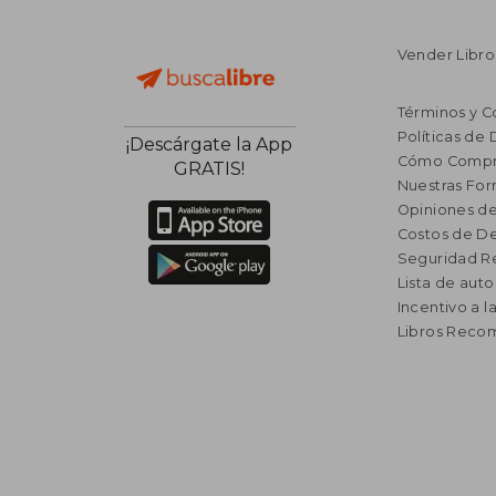
Vender Libro
Términos y C
Políticas de
¡Descárgate la App
Cómo Compr
GRATIS!
Nuestras Fo
Opiniones de
Costos de D
Seguridad R
Lista de auto
Incentivo a l
Libros Rec