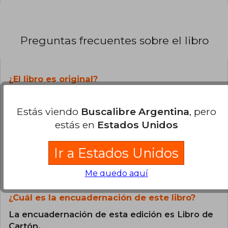
Preguntas frecuentes sobre el libro
¿El libro es original?
Todos los libros de nuestro
catálogo son Originales.
Estás viendo
Buscalibre Argentina
, pero
estás en
Estados Unidos
¿En qué Idioma está escrito el
libro?
Ir a Estados Unidos
El libro está escrito en Español.
Me quedo aquí
¿Cuál es la encuadernación de este libro?
La encuadernación de esta edición es Libro de
Cartón.