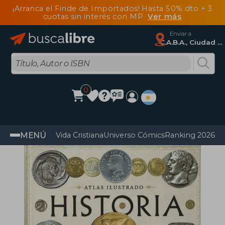
¡Arranca el Finde de Importados! Hasta 50% dto + 3
cuotas sin interés con MP
Ver más
Enviar a
C.A.B.A., Ciudad Autónoma De Buenos Aires
0
MENÚ
Vida Cristiana
Universo Cómics
Ranking 2026
Im