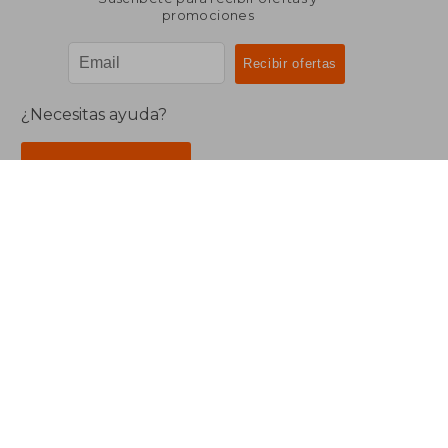
promociones
¿Necesitas ayuda?
Ir a Centro de Soporte
Buscalibre Argentina
Derechos Reservados.
Buscalibre Argentina
|
Buscalibre Chile
|
Buscalibre
Colombia
|
Buscalibre Ecuador
|
Buscalibre España
|
Buscalibre Uruguay
|
Buscalibre México
|
Buscalibre
Perú
|
Buscalibre Estados Unidos
|
Buscalibre Otros
Países
|
Bookdelivery Reino Unido