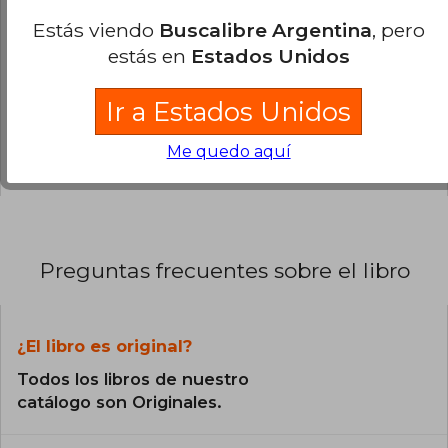
0% (0)
Estás viendo
Buscalibre Argentina
, pero
estás en
Estados Unidos
0% (0)
0% (0)
Ir a Estados Unidos
0% (0)
Me quedo aquí
0% (0)
Preguntas frecuentes sobre el libro
¿El libro es original?
Todos los libros de nuestro
catálogo son Originales.