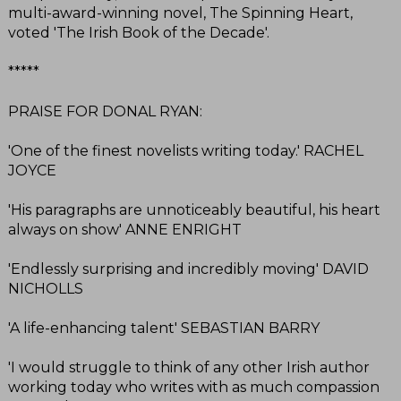
multi-award-winning novel, The Spinning Heart,
voted 'The Irish Book of the Decade'.
*****
PRAISE FOR DONAL RYAN:
'One of the finest novelists writing today.' RACHEL
JOYCE
'His paragraphs are unnoticeably beautiful, his heart
always on show' ANNE ENRIGHT
'Endlessly surprising and incredibly moving' DAVID
NICHOLLS
'A life-enhancing talent' SEBASTIAN BARRY
'I would struggle to think of any other Irish author
working today who writes with as much compassion