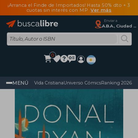
¡Arranca el Finde de Importados! Hasta 50% dto + 3
cuotas sin interés con MP
Ver más
Enviar a
C.A.B.A., Ciudad Autónoma De Buenos Aires
0
MENÚ
Vida Cristiana
Universo Cómics
Ranking 2026
Im