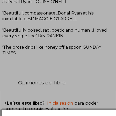
as Donal Ryan' LOUISE O'NEILL
'Beautiful, compassionate...Donal Ryan at his
inimitable best.' MAGGIE O'FARRELL
'Beautifully poised, sad, poetic and human....I loved
every single line.' IAN RANKIN
'The prose drips like honey off a spoon' SUNDAY
TIMES
Opiniones del libro
¿Leíste este libro?
Inicia sesión
para poder
agregar tu propia evaluación
.