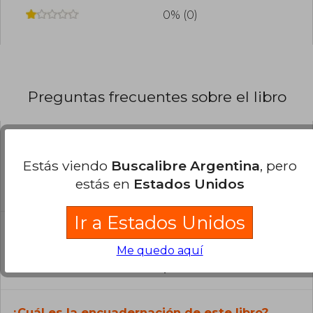
0% (0)
Preguntas frecuentes sobre el libro
¿El libro es original?
Estás viendo
Buscalibre Argentina
, pero
Todos los libros de nuestro
estás en
Estados Unidos
catálogo son Originales.
Ir a Estados Unidos
¿En qué Idioma está escrito el
libro?
Me quedo aquí
El libro está escrito en Español.
¿Cuál es la encuadernación de este libro?