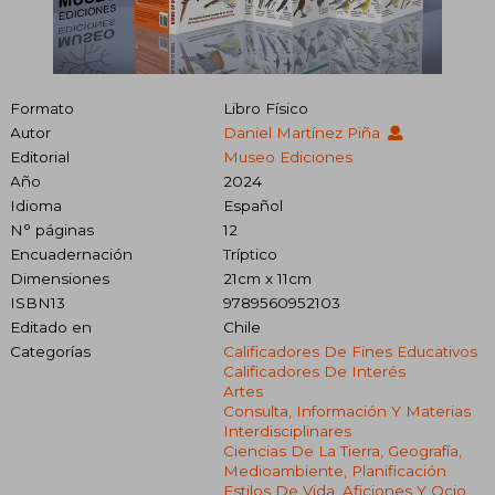
Formato
Libro Físico
Autor
Daniel Martínez Piña
Editorial
Museo Ediciones
Año
2024
Idioma
Español
N° páginas
12
Encuadernación
Tríptico
Dimensiones
21cm x 11cm
ISBN13
9789560952103
Editado en
Chile
Categorías
Calificadores De Fines Educativos
Calificadores De Interés
Artes
Consulta, Información Y Materias
Interdisciplinares
Ciencias De La Tierra, Geografía,
Medioambiente, Planificación
Estilos De Vida, Aficiones Y Ocio