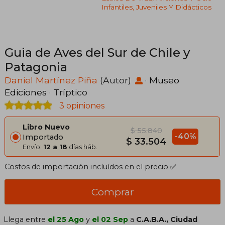
Infantiles, Juveniles Y Didácticos
Guia de Aves del Sur de Chile y
Patagonia
Daniel Martínez Piña
(Autor)
·
Museo
Ediciones
· Tríptico
3 opiniones
Libro Nuevo
$ 55.840
-40%
Importado
$ 33.504
Envío:
12 a 18
días háb.
Costos de importación incluídos en el precio ✅
Comprar
Llega entre
el 25 Ago
y
el 02 Sep
a
C.A.B.A., Ciudad