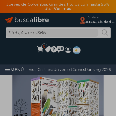
Jueves de Colombia: Grandes títulos con hasta 55%
dto
Ver más
Enviar a
C.A.B.A., Ciudad Autónoma De Buenos Aires
0
MENÚ
Vida Cristiana
Universo Cómics
Ranking 2026
Im