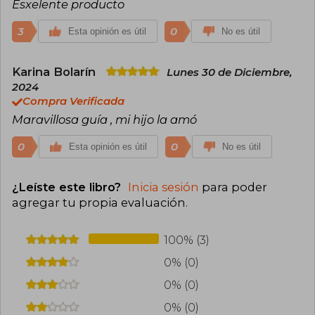
Esxelente producto
3
0
Esta opinión es útil
No es útil
Karina Bolarín
Lunes 30 de Diciembre,
2024
Compra Verificada
Maravillosa guía , mi hijo la amó
0
0
Esta opinión es útil
No es útil
¿Leíste este libro?
Inicia sesión
para poder
agregar tu propia evaluación
.
100% (3)
0% (0)
0% (0)
0% (0)