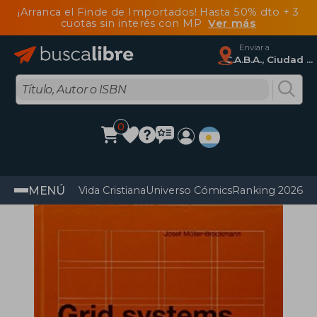
¡Arranca el Finde de Importados! Hasta 50% dto + 3
cuotas sin interés con MP
Ver más
Enviar a
C.A.B.A., Ciudad Autónoma De Buenos Aires
0
MENÚ
Vida Cristiana
Universo Cómics
Ranking 2026
Im