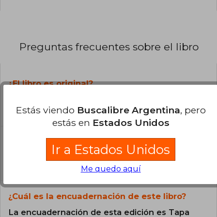
Preguntas frecuentes sobre el libro
¿El libro es original?
Todos los libros de nuestro
Estás viendo
Buscalibre Argentina
, pero
catálogo son Originales.
estás en
Estados Unidos
¿En qué Idioma está escrito el
Ir a Estados Unidos
libro?
El libro está escrito en Inglés.
Me quedo aquí
¿Cuál es la encuadernación de este libro?
La encuadernación de esta edición es Tapa