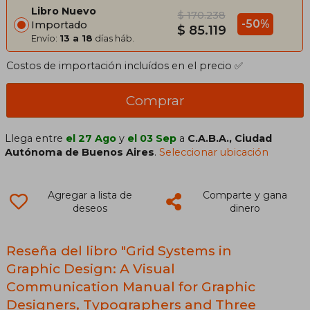
Libro Nuevo
$ 170.238
-50%
Importado
$ 85.119
Envío:
13 a 18
días háb.
Costos de importación incluídos en el precio ✅
Comprar
Llega entre
el 27 Ago
y
el 03 Sep
a
C.A.B.A., Ciudad
Autónoma de Buenos Aires
.
Seleccionar ubicación
Agregar a lista de
Comparte y gana
deseos
dinero
Reseña del libro "Grid Systems in
Graphic Design: A Visual
Communication Manual for Graphic
Designers, Typographers and Three