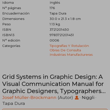
Idioma
Inglés
N° páginas
176
Encuadernación
Tapa Dura
Dimensiones
30.0 x 21.3 x 1.8 cm
Peso
1.13 kg.
ISBN
3721201450
ISBN13
9783721201451
N° edición
0006
Categorías
Tipografías Y Rotulación
Obras De Consulta
Industrias Manufactureras
Grid Systems in Graphic Design: A
Visual Communication Manual for
Graphic Designers, Typographers
and Three Dimensional Designers
Josef Müller-Brockmann
(Autor)
·
Niggli
·
Tapa Dura
(en Inglés)