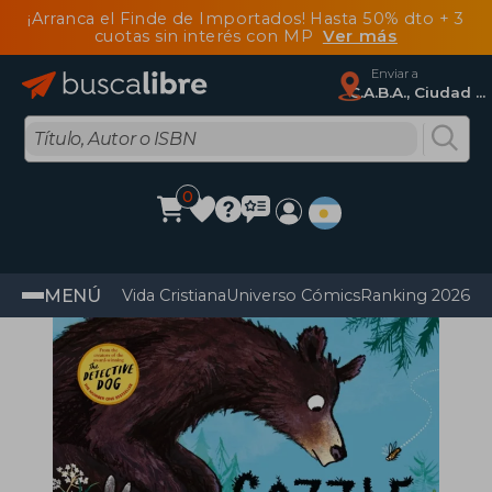
¡Arranca el Finde de Importados! Hasta 50% dto + 3
cuotas sin interés con MP
Ver más
Enviar a
C.A.B.A., Ciudad Autónoma De Buenos Aires
0
MENÚ
Vida Cristiana
Universo Cómics
Ranking 2026
Im