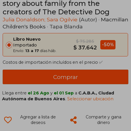
story about family from the
creators of The Detective Dog
Julia Donaldson; Sara Ogilvie
(Autor) ·
Macmillan
Children's Books
· Tapa Blanda
Libro Nuevo
$ 75.285
-50%
Importado
$ 37.642
Envío:
13 a 17
días háb.
Costos de importación incluídos en el precio ✅
Comprar
Llega entre
el 26 Ago
y
el 01 Sep
a
C.A.B.A., Ciudad
Autónoma de Buenos Aires
.
Seleccionar ubicación
Agregar a lista de
Comparte y gana
deseos
dinero