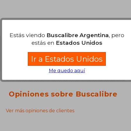
Preguntas y respuestas sobre el libro
Estás viendo
Buscalibre Argentina
, pero
estás en
Estados Unidos
¿Tienes una pregunta sobre el libro?
Inicia
sesión
para poder agregar tu propia pregunta.
Ir a Estados Unidos
Me quedo aquí
Opiniones sobre Buscalibre
Ver más opiniones de clientes