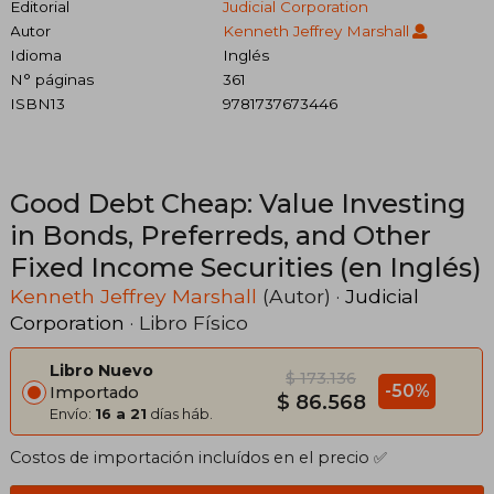
Editorial
Judicial Corporation
Autor
Kenneth Jeffrey Marshall
Idioma
Inglés
N° páginas
361
ISBN13
9781737673446
Good Debt Cheap: Value Investing
in Bonds, Preferreds, and Other
Fixed Income Securities (en Inglés)
Kenneth Jeffrey Marshall
(Autor) ·
Judicial
Corporation
· Libro Físico
Libro Nuevo
$ 173.136
-50%
Importado
$ 86.568
Envío:
16 a 21
días háb.
Costos de importación incluídos en el precio ✅