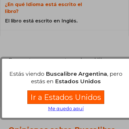
¿En qué Idioma está escrito el
libro?
El libro está escrito en Inglés.
Preguntas y respuestas sobre el libro
Estás viendo
Buscalibre Argentina
, pero
estás en
Estados Unidos
¿Tienes una pregunta sobre el libro?
Inicia
sesión
para poder agregar tu propia pregunta.
Ir a Estados Unidos
Me quedo aquí