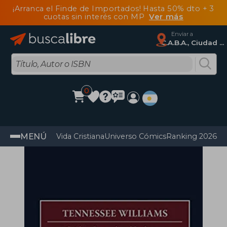
¡Arranca el Finde de Importados! Hasta 50% dto + 3
cuotas sin interés con MP
Ver más
Enviar a
C.A.B.A., Ciudad Autónoma De Buenos Aires
0
MENÚ
Vida Cristiana
Universo Cómics
Ranking 2026
Im