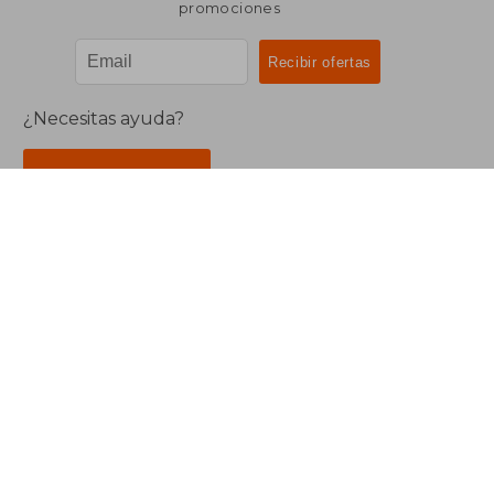
promociones
¿Necesitas ayuda?
Ir a Centro de Soporte
Buscalibre Argentina
Derechos Reservados.
Buscalibre Argentina
|
Buscalibre Chile
|
Buscalibre
Colombia
|
Buscalibre Ecuador
|
Buscalibre España
|
Buscalibre Uruguay
|
Buscalibre México
|
Buscalibre
Perú
|
Buscalibre Estados Unidos
|
Buscalibre Otros
Países
|
Bookdelivery Reino Unido