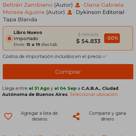
Beltrán Zambrano
(Autor)
·
Diana Gabriela
Moreira Aguirre
(Autor)
·
Dykinson Editorial
·
Tapa Blanda
Libro Nuevo
$ 109.666
-50%
Importado
$ 54.833
Envío:
15 a 19
días háb.
Costos de importación incluídos en el precio ✅
Comprar
Llega entre
el 31 Ago
y
el 04 Sep
a
C.A.B.A., Ciudad
Autónoma de Buenos Aires
.
Seleccionar ubicación
Agregar a lista de
Comparte y gana
deseos
dinero