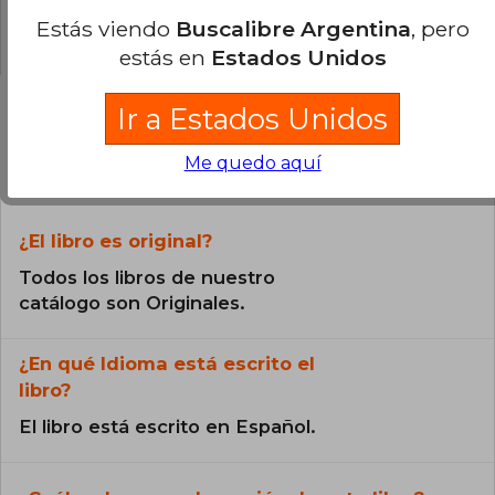
Estás viendo
Buscalibre Argentina
, pero
0% (0)
estás en
Estados Unidos
Ir a Estados Unidos
Preguntas frecuentes sobre el libro
Me quedo aquí
¿El libro es original?
Todos los libros de nuestro
catálogo son Originales.
¿En qué Idioma está escrito el
libro?
El libro está escrito en Español.