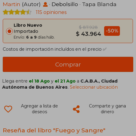
Martin
(Autor)
·
Debolsillo
· Tapa Blanda
115 opiniones
Libro Nuevo
$ 87.928
-50%
Importado
$ 43.964
Envío:
6 a 9
días háb.
Costos de importación incluídos en el precio ✅
Comprar
Llega entre
el 18 Ago
y
el 21 Ago
a
C.A.B.A., Ciudad
Autónoma de Buenos Aires
.
Seleccionar ubicación
Agregar a lista de
Comparte y gana
deseos
dinero
Reseña del libro "Fuego y Sangre"