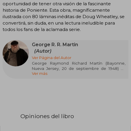
oportunidad de tener otra visión de la fascinante
historia de Poniente. Esta obra, magníficamente
ilustrada con 80 láminas inéditas de Doug Wheatley, se
convertirá, sin duda, en una lectura ineludible para
todos los fans de la aclamada serie.
George R. R. Martin
(Autor)
Ver Página del Autor
George Raymond Richard Martín (Bayonne,
Nueva Jersey, 20 de septiembre de 1948) es
Ver más
escritor profesional y guionista de literatura
fantástica, ciencia ficción y terror. desde 1979,
se graduó de periodismo en la Northwestern
University, y vive en Nuevo México. Es el autor
de la afamada serie de fantasía épica Canción
de hielo y fuego, en la que se ha basado la serie
de HBO, Juego de Tronos.
Opiniones del libro
Ha ganado diversos premios literarios, entre
ellos: cuatro premios Hugo, dos Nebula, seis
Locus Awards, el Bram Stoker, el World Fantasy