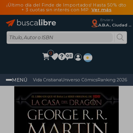
¡Último día del Finde de Importados! Hasta 50% dto
+ 3 cuotas sin interés con MP
Ver más
Enviar a
C.A.B.A., Ciudad Autónoma De Buenos Aires
0
MENÚ
Vida Cristiana
Universo Cómics
Ranking 2026
Im