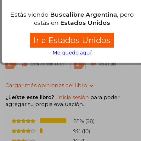
económico que en otros almacenes y librerías.
15
8
Esta opinión es útil
No es útil
Estás viendo
Buscalibre Argentina
, pero
estás en
Estados Unidos
Omar Elías Aparicio Rivas
Viernes 01
de Abril, 2022
Ir a Estados Unidos
Compra Verificada
Excelente. Super recomendado
Me quedo aquí
6
2
Esta opinión es útil
No es útil
Cargar más opiniones del libro
¿Leíste este libro?
Inicia sesión
para poder
agregar tu propia evaluación
.
85% (98)
9% (10)