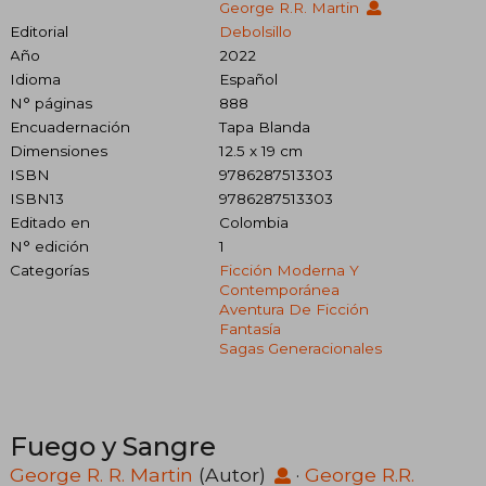
George R.R. Martin
Editorial
Debolsillo
Año
2022
Idioma
Español
N° páginas
888
Encuadernación
Tapa Blanda
Dimensiones
12.5 x 19 cm
ISBN
9786287513303
ISBN13
9786287513303
Editado en
Colombia
N° edición
1
Categorías
Ficción Moderna Y
Contemporánea
Aventura De Ficción
Fantasía
Sagas Generacionales
Fuego y Sangre
George R. R. Martin
(Autor)
·
George R.R.