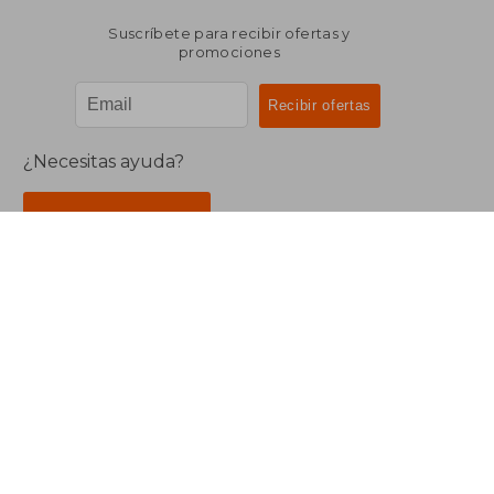
Suscríbete para recibir ofertas y
promociones
¿Necesitas ayuda?
Ir a Centro de Soporte
Buscalibre Argentina
Derechos Reservados.
Buscalibre Argentina
|
Buscalibre Chile
|
Buscalibre
Colombia
|
Buscalibre Ecuador
|
Buscalibre España
|
Buscalibre Uruguay
|
Buscalibre México
|
Buscalibre