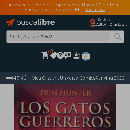
¡Arranca el Finde de Importados! Hasta 50% dto + 3
cuotas sin interés con MP
Ver más
Enviar a
C.A.B.A., Ciudad Autónoma De Buenos Aires
0
MENÚ
Vida Cristiana
Universo Cómics
Ranking 2026
Im