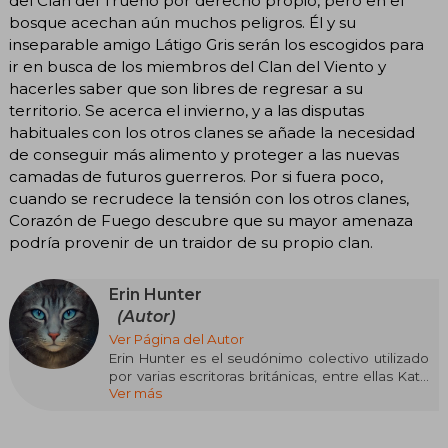
del Clan del Trueno por derecho propio, pero en el
bosque acechan aún muchos peligros. Él y su
inseparable amigo Látigo Gris serán los escogidos para
ir en busca de los miembros del Clan del Viento y
hacerles saber que son libres de regresar a su
territorio. Se acerca el invierno, y a las disputas
habituales con los otros clanes se añade la necesidad
de conseguir más alimento y proteger a las nuevas
camadas de futuros guerreros. Por si fuera poco,
cuando se recrudece la tensión con los otros clanes,
Corazón de Fuego descubre que su mayor amenaza
podría provenir de un traidor de su propio clan.
Erin Hunter
(Autor)
Ver Página del Autor
Erin Hunter es el seudónimo colectivo utilizado
por varias escritoras británicas, entre ellas Kate
Ver más
Cary, Cherith Baldry, Tui Sutherland y bajo la
coordinación editorial de Victoria Holmes. Este
nombre surgió como una firma única para dar
coherencia a una saga que rápidamente