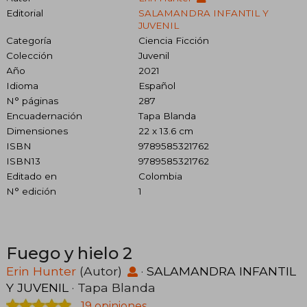
Editorial
SALAMANDRA INFANTIL Y
JUVENIL
Categoría
Ciencia Ficción
Colección
Juvenil
Año
2021
Idioma
Español
N° páginas
287
Encuadernación
Tapa Blanda
Dimensiones
22 x 13.6 cm
ISBN
9789585321762
ISBN13
9789585321762
Editado en
Colombia
N° edición
1
Fuego y hielo 2
Erin Hunter
(Autor)
·
SALAMANDRA INFANTIL
Y JUVENIL
· Tapa Blanda
19 opiniones