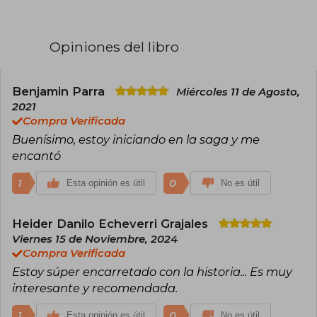
conquistó a lectores jóvenes en todo el mundo,
gracias a su universo rico en personajes felinos,
códigos de honor y batallas por la
Opiniones del libro
supervivencia. La marca “Erin Hunter” se ha
convertido en sinónimo de aventuras literarias
cargadas de emoción y lealtad.
Benjamin Parra
Miércoles 11 de Agosto,
Su obra más emblemática es Los Gatos
2021
Guerreros, serie que ha alcanzado un notable
Compra Verificada
éxito internacional y que se ha traducido a
Buenísimo, estoy iniciando en la saga y me
múltiples idiomas. Con una narración ágil y un
trasfondo cargado de valores como la amistad,
encantó
la valentía y el sentido de comunidad, los libros
han consolidado a Erin Hunter como referente
1
0
Esta opinión es útil
No es útil
indiscutible de la literatura juvenil de fantasía
animal.
Heider Danilo Echeverri Grajales
Viernes 15 de Noviembre, 2024
Compra Verificada
Estoy súper encarretado con la historia... Es muy
interesante y recomendada.
1
0
Esta opinión es útil
No es útil