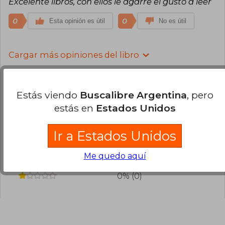
Excelente libros, con ellos le agarre el gusto a leer
0
0
Esta opinión es útil
No es útil
Cargar más opiniones del libro
¿Leíste este libro?
Inicia sesión
para poder
agregar tu propia evaluación
.
Estás viendo
Buscalibre Argentina
, pero
estás en
Estados Unidos
100% (19)
0% (0)
Ir a Estados Unidos
0% (0)
Me quedo aquí
0% (0)
0% (0)