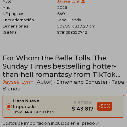
Autor
Jaysea Lynn
Año
2026
N° páginas
640
Encuadernación
Tapa Blanda
Dimensiones
502.90 x 330.20 cm
ISBN13
9781398550742
For Whom the Belle Tolls. The
Sunday Times bestselling hotter-
than-hell romantasy from TikTok
star Jaysea Lynn
Jaysea Lynn
(Autor) ·
Simon and Schuster
· Tapa
Blanda
Libro Nuevo
$ 87.634
-50%
Importado
$ 43.817
Envío:
14 a 19
días háb.
Costos de importación incluídos en el precio ✅