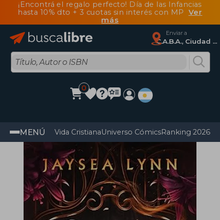
¡Encontrá el regalo perfecto! Día de las Infancias
hasta 10% dto + 3 cuotas sin interés con MP
Ver
más
Enviar a
C.A.B.A., Ciudad Autónoma De Buenos Aires
0
MENÚ
Vida Cristiana
Universo Cómics
Ranking 2026
Im