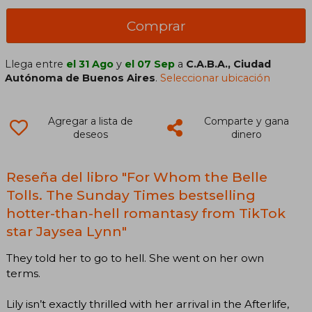
Comprar
Llega entre
el 31 Ago
y
el 07 Sep
a
C.A.B.A., Ciudad
Autónoma de Buenos Aires
.
Seleccionar ubicación
Agregar a lista de
Comparte y gana
deseos
dinero
Reseña del libro "For Whom the Belle
Tolls. The Sunday Times bestselling
hotter-than-hell romantasy from TikTok
star Jaysea Lynn"
They told her to go to hell. She went on her own
terms.
Lily isn’t exactly thrilled with her arrival in the Afterlife,