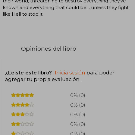
their world, threatening to destroy everything they’ve
known and everything that could be… unless they fight
like Hell to stop it.
Opiniones del libro
¿Leíste este libro?
Inicia sesión
para poder
agregar tu propia evaluación
.
0% (0)
0% (0)
0% (0)
0% (0)
0% (0)