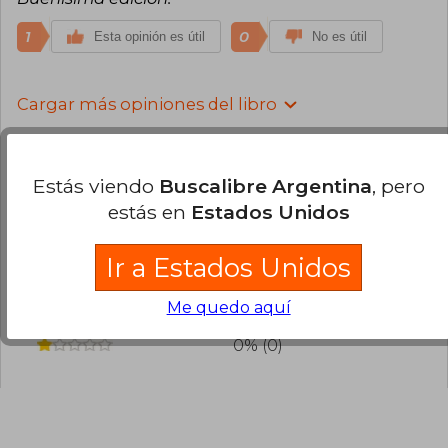
1
0
Esta opinión es útil
No es útil
Cargar más opiniones del libro
¿Leíste este libro?
Inicia sesión
para poder
agregar tu propia evaluación
.
Estás viendo
Buscalibre Argentina
, pero
estás en
Estados Unidos
100% (7)
0% (0)
Ir a Estados Unidos
0% (0)
Me quedo aquí
0% (0)
0% (0)