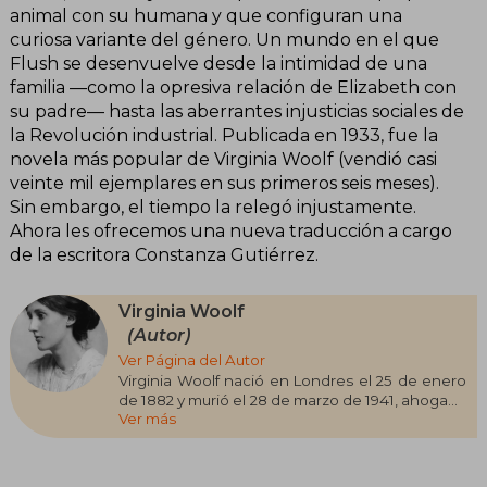
animal con su humana y que configuran una
curiosa variante del género. Un mundo en el que
Flush se desenvuelve desde la intimidad de una
familia —como la opresiva relación de Elizabeth con
su padre— hasta las aberrantes injusticias sociales de
la Revolución industrial. Publicada en 1933, fue la
novela más popular de Virginia Woolf (vendió casi
veinte mil ejemplares en sus primeros seis meses).
Sin embargo, el tiempo la relegó injustamente.
Ahora les ofrecemos una nueva traducción a cargo
de la escritora Constanza Gutiérrez.
Virginia Woolf
(Autor)
Ver Página del Autor
Virginia Woolf nació en Londres el 25 de enero
de 1882 y murió el 28 de marzo de 1941, ahogada
Ver más
en el río Ouse. Al morir su padre, el conocido
hombre de letras sir Leslie Stephen, Virginia y su
hermana Vanessa abandonaron el elegante
barrio de Kensington y se trasladaron al