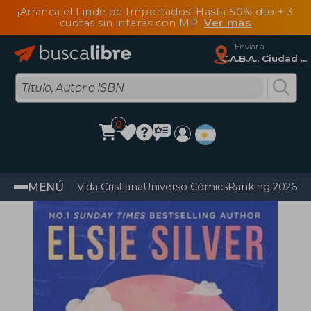
¡Arranca el Finde de Importados! Hasta 50% dto + 3
cuotas sin interés con MP
Ver más
Enviar a
C.A.B.A., Ciudad Autónoma De Buenos Aires
0
MENÚ
Vida Cristiana
Universo Cómics
Ranking 2026
Im