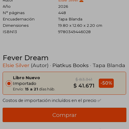
Año
2026
N° páginas
448
Encuadernación
Tapa Blanda
Dimensiones
19.80 x 12.60 x 2.20 cm
ISBN13
9780349446028
Fever Dream
Elsie Silver
(Autor) ·
Piatkus Books
· Tapa Blanda
Libro Nuevo
$ 83.341
-50%
Importado
$ 41.671
Envío:
15 a 21
días háb.
Costos de importación incluídos en el precio ✅
Comprar