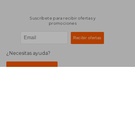
Suscríbete para recibir ofertas y
promociones
¿Necesitas ayuda?
Ir a Centro de Soporte
Buscalibre Argentina
Derechos Reservados.
Buscalibre Argentina
|
Buscalibre Chile
|
Buscalibre