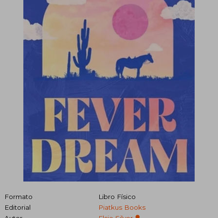
Formato
Libro Físico
Editorial
Piatkus Books
Autor
Elsie Silver