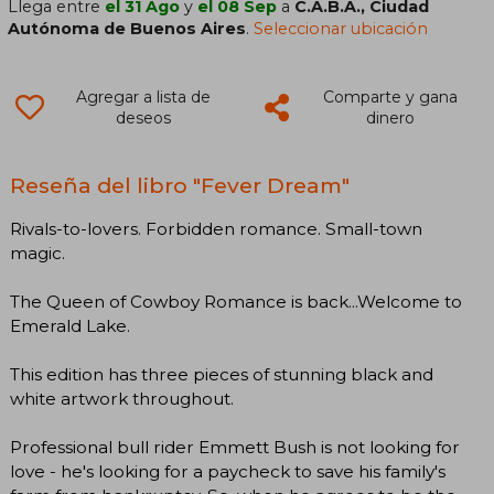
Llega entre
el 31 Ago
y
el 08 Sep
a
C.A.B.A., Ciudad
Autónoma de Buenos Aires
.
Seleccionar ubicación
Agregar a lista de
Comparte y gana
deseos
dinero
Reseña del libro "Fever Dream"
Rivals-to-lovers. Forbidden romance. Small-town
magic.
The Queen of Cowboy Romance is back...Welcome to
Emerald Lake.
This edition has three pieces of stunning black and
white artwork throughout.
Professional bull rider Emmett Bush is not looking for
love - he's looking for a paycheck to save his family's