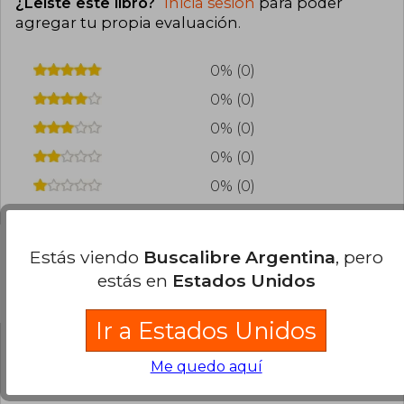
¿Leíste este libro?
Inicia sesión
para poder
agregar tu propia evaluación
.
0% (0)
0% (0)
0% (0)
0% (0)
0% (0)
Estás viendo
Buscalibre Argentina
, pero
estás en
Estados Unidos
Preguntas frecuentes sobre el libro
Ir a Estados Unidos
¿El libro es original?
Me quedo aquí
Todos los libros de nuestro