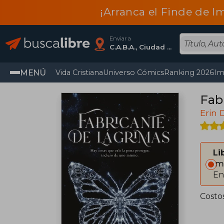
¡Arranca el Finde de I
Enviar a
C.A.B.A., Ciudad Autónoma De Buenos Aires
MENÚ
Vida Cristiana
Universo Cómics
Ranking 2026
Im
Fab
Erin
Li
Im
En
Costo