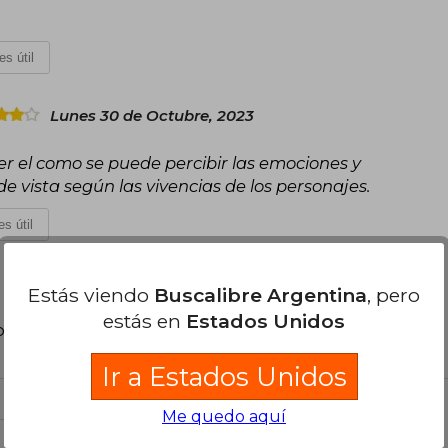
es útil
Lunes 30 de Octubre, 2023
r el como se puede percibir las emociones y
e vista según las vivencias de los personajes.
s útil
Estás viendo
Buscalibre Argentina
, pero
estás en
Estados Unidos
poder agregar tu propia evaluación
.
Ir a Estados Unidos
Me quedo aquí