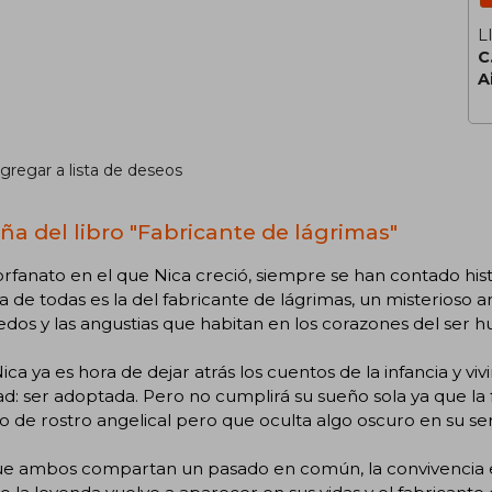
L
C
A
gregar a lista de deseos
ña del libro "Fabricante de lágrimas"
orfanato en el que Nica creció, siempre se han contado histo
 de todas es la del fabricante de lágrimas, un misterioso 
edos y las angustias que habitan en los corazones del ser 
ica ya es hora de dejar atrás los cuentos de la infancia y vi
ad: ser adoptada. Pero no cumplirá su sueño sola ya que la 
o de rostro angelical pero que oculta algo oscuro en su ser
e ambos compartan un pasado en común, la convivencia en