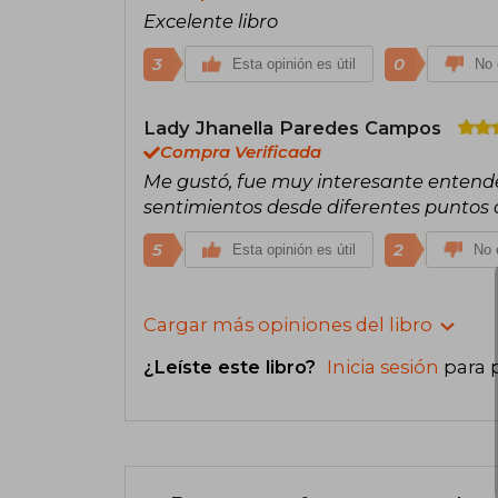
Excelente libro
3
0
Esta opinión es útil
No 
Lady Jhanella Paredes Campos
Compra Verificada
Me gustó, fue muy interesante entende
sentimientos desde diferentes puntos d
5
2
Esta opinión es útil
No e
Cargar más opiniones del libro
¿Leíste este libro?
Inicia sesión
para 