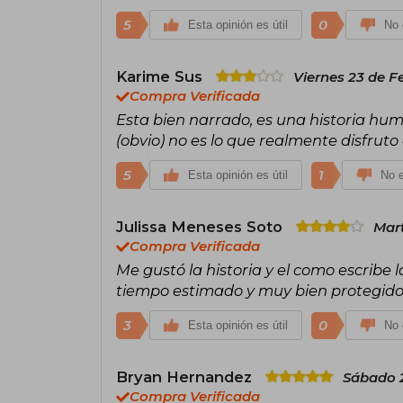
5
0
Esta opinión es útil
No 
Karime Sus
Viernes 23 de F
Compra Verificada
Esta bien narrado, es una historia human
(obvio) no es lo que realmente disfruto 
5
1
Esta opinión es útil
No e
Julissa Meneses Soto
Mart
Compra Verificada
Me gustó la historia y el como escribe la
tiempo estimado y muy bien protegido
3
0
Esta opinión es útil
No 
Bryan Hernandez
Sábado 2
Compra Verificada