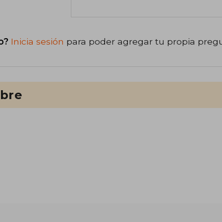
o?
Inicia sesión
para poder agregar tu propia preg
ibre