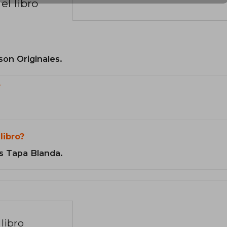
el libro
son Originales.
?
libro?
s Tapa Blanda.
libro