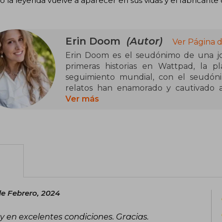
 la leyenda vuelve a aparecer en sus vidas y el fabricante
Erin Doom
(Autor)
Ver Página 
Erin Doom es el seudónimo de una jove
primeras historias en Wattpad, la p
seguimiento mundial, con el seudón
relatos han enamorado y cautivado a 
fabricante de lágrimas es su primera no
Ver más
de Febrero, 2024
y en excelentes condiciones. Gracias.