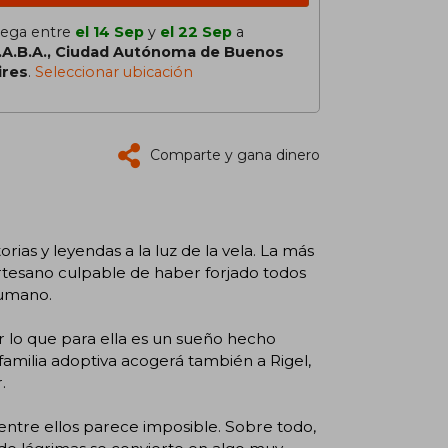
lega entre
el 14 Sep
y
el 22 Sep
a
.A.B.A., Ciudad Autónoma de Buenos
ires
.
Seleccionar ubicación
Comparte y gana dinero
rias y leyendas a la luz de la vela. La más
artesano culpable de haber forjado todos
humano.
vir lo que para ella es un sueño hecho
familia adoptiva acogerá también a Rigel,
.
tre ellos parece imposible. Sobre todo,