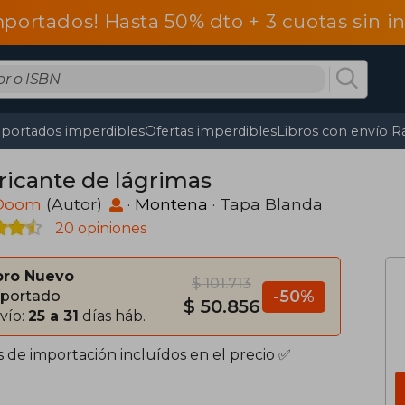
mportados! Hasta 50% dto + 3 cuotas sin 
portados imperdibles
Ofertas imperdibles
Libros con envío R
ricante de lágrimas
 Doom
(Autor)
·
Montena
· Tapa Blanda
20 opiniones
bro Nuevo
$ 101.713
-50%
portado
$ 50.856
vío:
25 a 31
días háb.
s de importación incluídos en el precio ✅