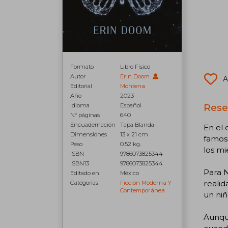
Formato
Libro Físico
Autor
Erin Doom
A
Editorial
Montena
Año
2023
Rese
Idioma
Español
N° páginas
640
Encuadernación
Tapa Blanda
En el 
Dimensiones
13 x 21 cm
famosa
Peso
0.52 kg.
los mi
ISBN
9786073825344
ISBN13
9786073825344
Para N
Editado en
México
realid
Categorías
Ficción Moderna Y
Contemporánea
un niñ
Aunqu