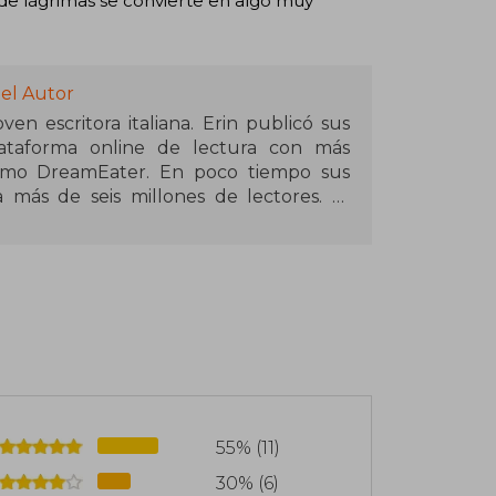
 de lágrimas se convierte en algo muy
del Autor
n escritora italiana. Erin publicó sus
lataforma online de lectura con más
imo DreamEater. En poco tiempo sus
más de seis millones de lectores. El
vela.
55% (11)
30% (6)