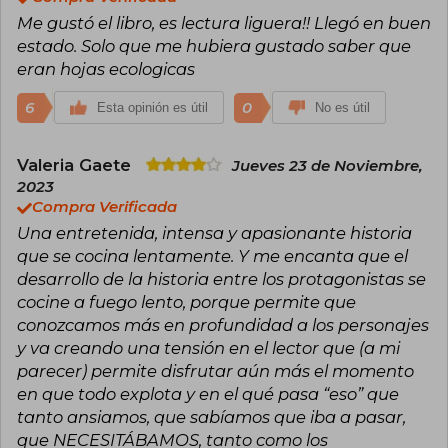
encantadora mezcla de comedia romántica y
Me gustó el libro, es lectura liguera!! Llegó en buen
"enemies to lovers", se convirtió en un
fenómeno viral en redes sociales como TikTok,
estado. Solo que me hubiera gustado saber que
alcanzando rápidamente las listas de los libros
eran hojas ecologicas
más vendidos en diversos países.
6
0
Esta opinión es útil
No es útil
Tras su fulgurante debut, Armas reafirmó su
talento con The American Roommate
Experiment (La teoría de los besos), una novela
Valeria Gaete
Jueves 23 de Noviembre,
que amplía su universo literario con personajes
2023
vibrantes y situaciones irresistiblemente
románticas. Ambas obras han sido traducidas a
Compra Verificada
varios idiomas y han consolidado a Elena Armas
Una entretenida, intensa y apasionante historia
como una autora imprescindible para los
que se cocina lentamente. Y me encanta que el
amantes del romance contemporáneo.
desarrollo de la historia entre los protagonistas se
Elena se inspira en su amor por las historias
cocine a fuego lento, porque permite que
románticas y en su deseo de crear personajes
conozcamos más en profundidad a los personajes
reales y cercanos que conecten con los
y va creando una tensión en el lector que (a mi
lectores. Su narrativa destaca por su frescura,
diálogos inteligentes y tramas que exploran las
parecer) permite disfrutar aún más el momento
emociones humanas de manera auténtica y
en que todo explota y en el qué pasa “eso” que
divertida.
tanto ansiamos, que sabíamos que iba a pasar,
que NECESITÁBAMOS, tanto como los