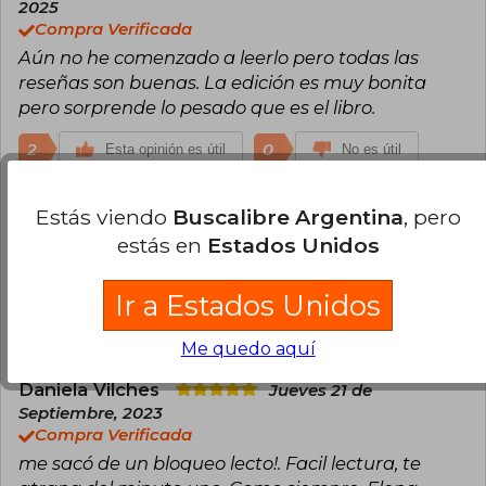
2025
Compra Verificada
Aún no he comenzado a leerlo pero todas las
reseñas son buenas. La edición es muy bonita
pero sorprende lo pesado que es el libro.
2
0
Esta opinión es útil
No es útil
Valentina Albornoz
Domingo 26 de
Estás viendo
Buscalibre Argentina
, pero
Noviembre, 2023
estás en
Estados Unidos
Compra Verificada
Muy bueno.
Ir a Estados Unidos
1
0
Esta opinión es útil
No es útil
Me quedo aquí
Daniela Vilches
Jueves 21 de
Septiembre, 2023
Compra Verificada
me sacó de un bloqueo lecto!. Facil lectura, te