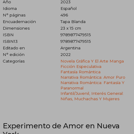
Año
2023
Idioma
Español
N° páginas
496
Encuadernación
Tapa Blanda
Dimensiones
23 x 15 cm
ISBN
9789877479515
ISBN13
9789877479515
Editado en
Argentina
N° edición
2022
Categorías
Novela Gráfica Y El Arte Manga
Ficción Especulativa
Fantasía Romántica
Narrativa Romántica: Amor Puro
Narrativa Romántica: Fantasía Y
Paranormal
Infantil/juvenil, Interés General:
Niñas, Muchachas Y Mujeres
Experimento de Amor en Nueva