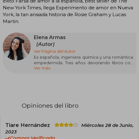
éxito Farsa de amor a la española, best seller de The
New York Times, llega Experimento de amor en Nueva
York, la tan ansiada historia de Rosie Graham y Lucas
Martin.
Elena Armas
(Autor)
Ver Página del Autor
Es española, ingeniera química y una romántica
empedernida. Tras años devorando libros con
Ver más
finales felices, ha decidido escribir el suyo. Farsa
de amor a la española es su primera novela, que
empezó autopublicando, y se ha convertido en
un éxito internacional y un fenómeno en redes.
Además de ser autora best seller de The New
York Times, Elena ha sido la primera española en
ganar un premio Goodreads y su novela ha
Opiniones del libro
llegado a más de veinticinco países.
El éxito de los libros de Elena comenzó en 2021
con la publicación de su primera novela, The
Tiare Hernández
Miércoles 28 de Junio,
Spanish Love Deception (La hipótesis del amor
2023
en español). Esta historia, que combina una
Compra Verificada