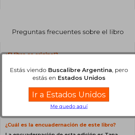
Preguntas frecuentes sobre el libro
¿El libro es original?
Todos los libros de nuestro
Estás viendo
Buscalibre Argentina
, pero
catálogo son Originales.
estás en
Estados Unidos
¿En qué Idioma está escrito el
Ir a Estados Unidos
libro?
El libro está escrito en Español.
Me quedo aquí
¿Cuál es la encuadernación de este libro?
La encuadernación de esta edición es Tapa