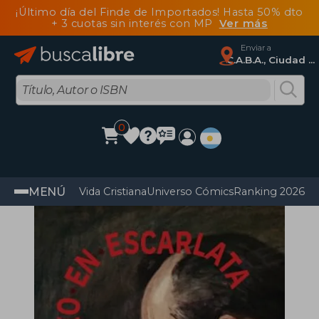
¡Último día del Finde de Importados! Hasta 50% dto
+ 3 cuotas sin interés con MP
Ver más
Enviar a
C.A.B.A., Ciudad Autónoma De Buenos Aires
0
MENÚ
Vida Cristiana
Universo Cómics
Ranking 2026
Im