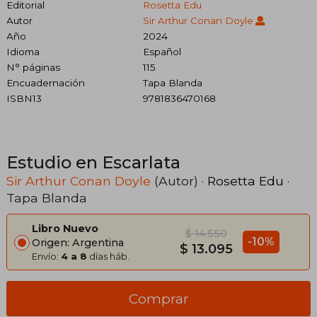
Editorial
Rosetta Edu
Autor
Sir Arthur Conan Doyle
Año
2024
Idioma
Español
N° páginas
115
Encuadernación
Tapa Blanda
ISBN13
9781836470168
Estudio en Escarlata
Sir Arthur Conan Doyle
(Autor) ·
Rosetta Edu
·
Tapa Blanda
Libro Nuevo
$ 14.550
-10%
Origen: Argentina
$ 13.095
Envío:
4 a 8
días háb.
Comprar