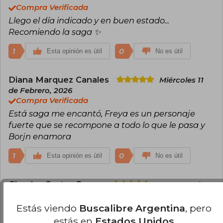
Compra Verificada
Llego el día indicado y en buen estado...
Recomiendo la saga ✨
1
0
Esta opinión es útil
No es útil
Diana Marquez Canales
Miércoles 11
de Febrero, 2026
Compra Verificada
Está saga me encantó, Freya es un personaje
fuerte que se recompone a todo lo que le pasa y
Borjn enamora
1
0
Esta opinión es útil
No es útil
Gleydys Castro Gomez
Martes 06 de
Enero, 2026
Compra Verificada
Estás viendo
Buscalibre Argentina
, pero
La mejor edición especial que he comprado en
estás en
Estados Unidos