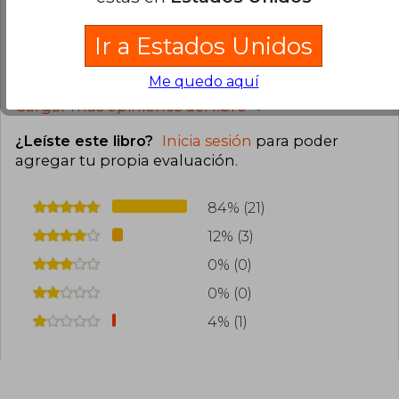
mis años de lectora.
Ir a Estados Unidos
1
0
Esta opinión es útil
No es útil
Me quedo aquí
Cargar más opiniones del libro
¿Leíste este libro?
Inicia sesión
para poder
agregar tu propia evaluación
.
84% (21)
12% (3)
0% (0)
0% (0)
4% (1)