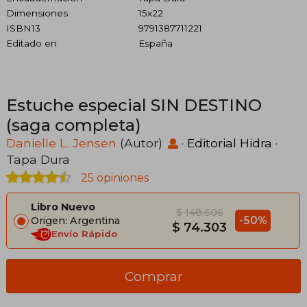
Dimensiones
15x22
ISBN13
9791387711221
Editado en
España
Estuche especial SIN DESTINO
(saga completa)
Danielle L. Jensen
(Autor)
·
Editorial Hidra
·
Tapa Dura
25 opiniones
Libro Nuevo
$ 148.606
-50%
Origen: Argentina
$ 74.303
Envío Rápido
Comprar