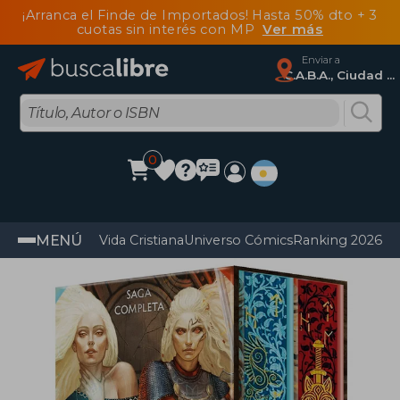
¡Arranca el Finde de Importados! Hasta 50% dto + 3
cuotas sin interés con MP
Ver más
Enviar a
C.A.B.A., Ciudad Autónoma De Buenos Aires
0
MENÚ
Vida Cristiana
Universo Cómics
Ranking 2026
Im