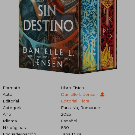
Formato
Libro Físico
Autor
Danielle L. Jensen
Editorial
Editorial Hidra
Categoría
Fantasía, Romance
Año
2025
Idioma
Español
N° páginas
850
Encuadernación
Tapa Dura