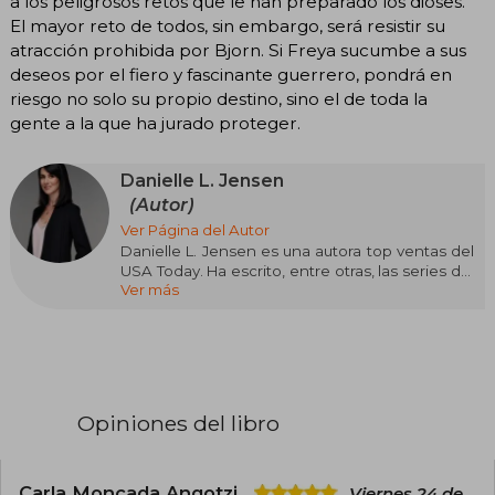
a los peligrosos retos que le han preparado los dioses.
El mayor reto de todos, sin embargo, será resistir su
atracción prohibida por Bjorn. Si Freya sucumbe a sus
deseos por el fiero y fascinante guerrero, pondrá en
riesgo no solo su propio destino, sino el de toda la
gente a la que ha jurado proteger.
Danielle L. Jensen
(Autor)
Ver Página del Autor
Danielle L. Jensen es una autora top ventas del
USA Today. Ha escrito, entre otras, las series de:
Ver más
The Malediction Novels, Dark Shores y de El
Reino del Puente. Sus noveles se publican a
nivel internacional en más de 21 países.
Vive con su familia en Calgary, Alberta.
Opiniones del libro
Carla Moncada Angotzi
Viernes 24 de