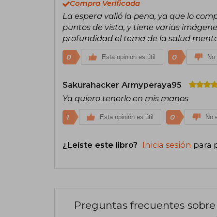
Compra Verificada
La espera valió la pena, ya que lo comp
puntos de vista, y tiene varias imágenes
profundidad el tema de la salud ment
0
0
Esta opinión es útil
No 
Sakurahacker Armyperaya95
Ya quiero tenerlo en mis manos
1
0
Esta opinión es útil
No e
¿Leíste este libro?
Inicia sesión
para 
Preguntas frecuentes sobre 