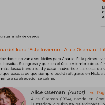
L
C
A
gregar a lista de deseos
ña del libro "Este Invierno - Alice Oseman - Li
Navidades no van a ser fáciles para Charlie. Es la primera v
del hospital. Su ingreso y que sea el único miembro de su f
 más desea: tranquilidad y pasar inadvertido. Las cosas qui
o que pase, sabe que siempre podrá refugiarse en Nick, a s
menta a su alrededor se calme.
Alice Oseman
(Autor)
Ver Pág
Alice Oseman (1994), nacida en Chath
ilustradora y guionista galardonada,