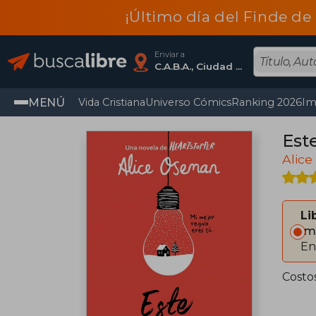
¡Último día del Finde de
Enviar a
C.A.B.A., Ciudad Autónoma De Buenos Aires
MENÚ
Vida Cristiana
Universo Cómics
Ranking 2026
Im
Este
Alic
Li
Im
En
Costo