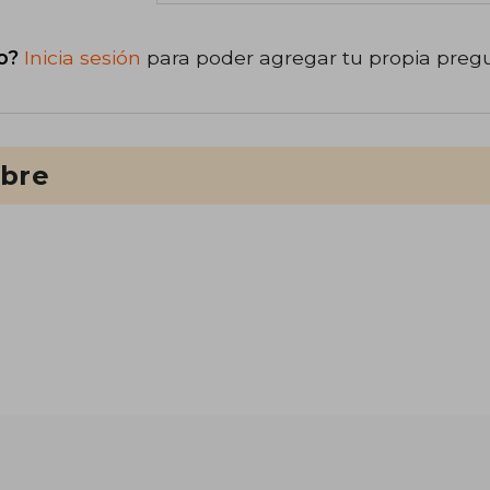
o?
Inicia sesión
para poder agregar tu propia preg
ibre