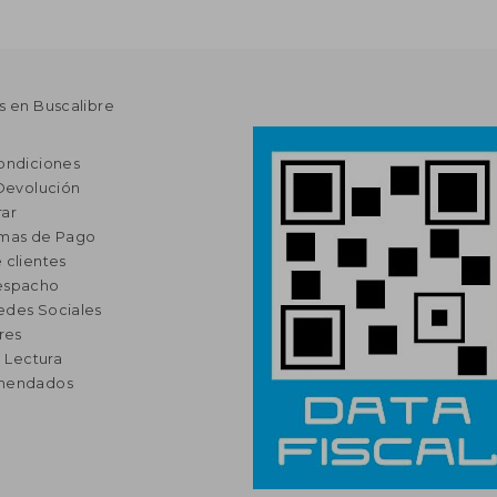
s en Buscalibre
ondiciones
 Devolución
ar
rmas de Pago
 clientes
espacho
edes Sociales
res
a Lectura
omendados