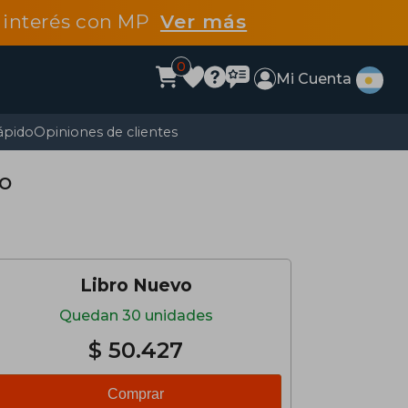
n interés con MP
Ver más
0
Mi Cuenta
ápido
Opiniones de clientes
co
Libro Nuevo
Quedan 30 unidades
$ 50.427
Comprar