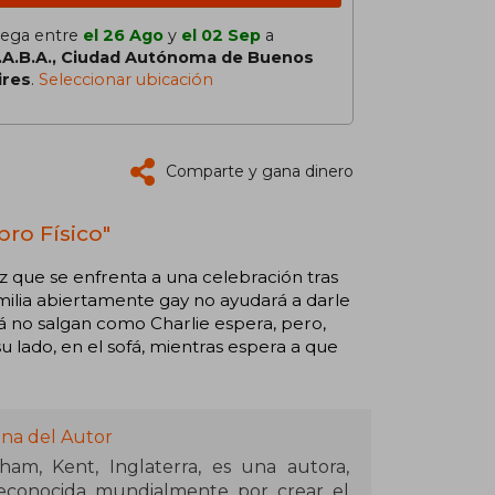
lega entre
el 26 Ago
y
el 02 Sep
a
.A.B.A., Ciudad Autónoma de Buenos
ires
.
Seleccionar ubicación
Comparte y gana dinero
bro Físico"
ez que se enfrenta a una celebración tras
amilia abiertamente gay no ayudará a darle
zá no salgan como Charlie espera, pero,
u lado, en el sofá, mientras espera a que
ina del Autor
am, Kent, Inglaterra, es una autora,
 reconocida mundialmente por crear el