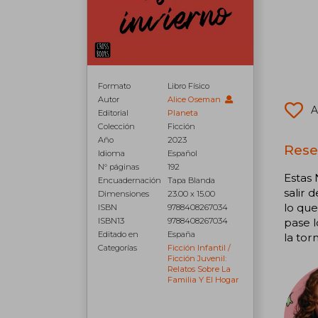
Formato
Libro Físico
Autor
Alice Oseman
A
Editorial
Planeta
Colección
Ficción
Año
2023
Rese
Idioma
Español
N° páginas
192
Estas 
Encuadernación
Tapa Blanda
salir 
Dimensiones
23.00 x 15.00
lo que
ISBN
9788408267034
pase l
ISBN13
9788408267034
Editado en
España
la tor
Categorías
Ficción Infantil /
Ficción Juvenil:
Relatos Sobre La
Familia Y El Hogar