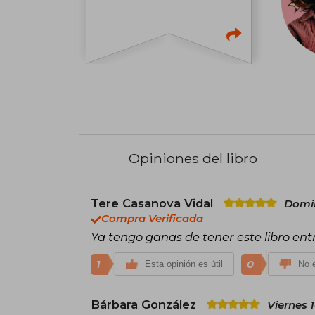
Opiniones del libro
Tere Casanova Vidal
Domin
Compra Verificada
Ya tengo ganas de tener este libro ent
1
0
Esta opinión es útil
No e
Bárbara González
Viernes 