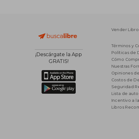
Vender Libro
Términos y C
Políticas de
¡Descárgate la App
Cómo Compr
GRATIS!
Nuestras Fo
Opiniones de
Costos de D
Seguridad R
Lista de auto
Incentivo a l
Libros Rec