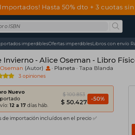
 Importados! Hasta 50% dto + 3 cuotas si
portados imperdibles
Ofertas imperdibles
Libros con envío R
 Invierno - Alice Oseman - Libro Físi
e Oseman
(Autor)
·
Planeta
· Tapa Blanda
3 opiniones
bro Nuevo
$ 100.853
-50%
portado
$ 50.427
vío:
12 a 17
días háb.
s de importación incluídos en el precio ✅