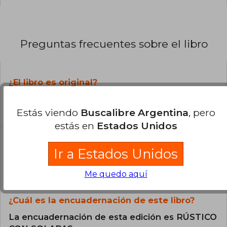
Preguntas frecuentes sobre el libro
¿El libro es original?
Todos los libros de nuestro
catálogo son Originales.
Estás viendo
Buscalibre Argentina
, pero
estás en
Estados Unidos
¿En qué Idioma está escrito el
libro?
Ir a Estados Unidos
El libro está escrito en Español.
Me quedo aquí
¿Cuál es la encuadernación de este libro?
La encuadernación de esta edición es RÚSTICO