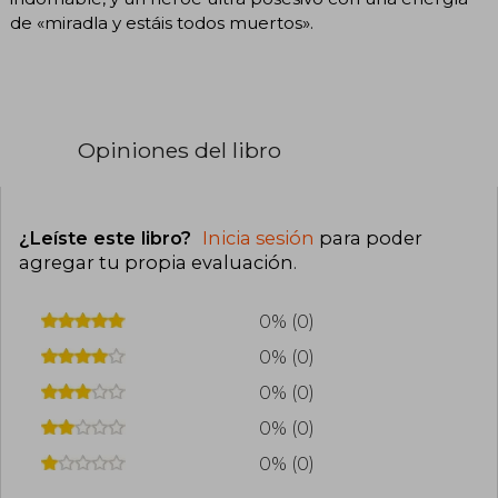
de «miradla y estáis todos muertos».
Opiniones del libro
¿Leíste este libro?
Inicia sesión
para poder
agregar tu propia evaluación
.
0% (0)
0% (0)
0% (0)
0% (0)
0% (0)