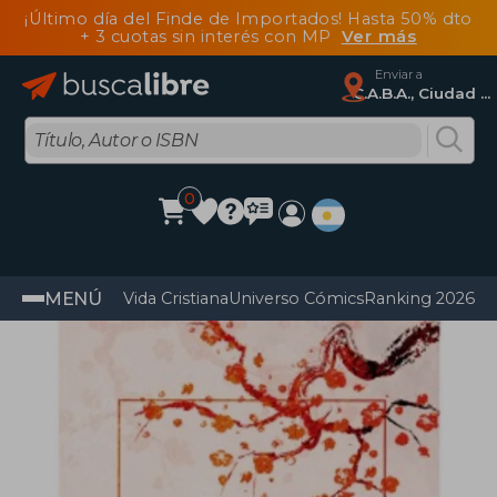
¡Último día del Finde de Importados! Hasta 50% dto
+ 3 cuotas sin interés con MP
Ver más
Enviar a
C.A.B.A., Ciudad Autónoma De Buenos Aires
0
MENÚ
Vida Cristiana
Universo Cómics
Ranking 2026
Im