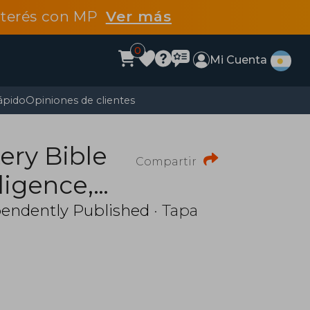
interés con MP
Ver más
0
Mi Cuenta
ápido
Opiniones de clientes
ery Bible
Compartir
ligence,
itive
endently Published
· Tapa
ychology,
neagram