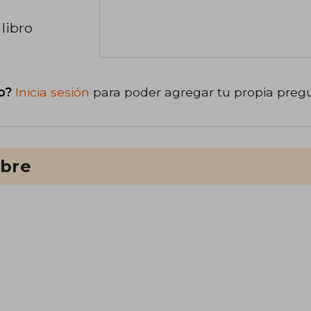
libro
o?
Inicia sesión
para poder agregar tu propia preg
ibre