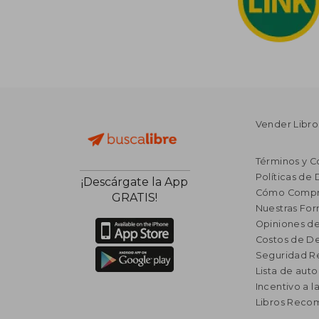
Vender Libro
Términos y C
Políticas de
¡Descárgate la App
Cómo Compr
GRATIS!
Nuestras Fo
Opiniones de
Costos de D
Seguridad R
Lista de auto
Incentivo a l
Libros Rec