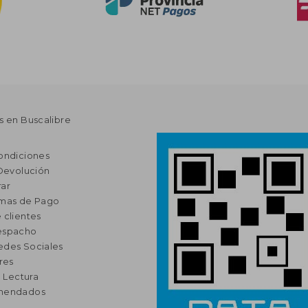
s en Buscalibre
ondiciones
 Devolución
ar
rmas de Pago
 clientes
espacho
edes Sociales
res
a Lectura
omendados