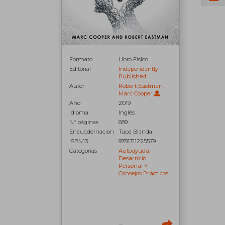
Formato
Libro Físico
Editorial
Independently
Published
Autor
Robert Eastman;
Marc Cooper
Año
2019
Idioma
Inglés
N° páginas
689
Encuadernación
Tapa Blanda
ISBN13
9781711225579
Categorías
Autoayuda,
Desarrollo
Personal Y
Consejos Prácticos