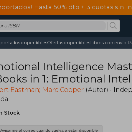
mportados! Hasta 50% dto + 3 cuotas sin 
portados imperdibles
Ofertas imperdibles
Libros con envío R
otional Intelligence Mast
Books in 1: Emotional Intel
w to Analyze People, Cogn
ert Eastman; Marc Cooper
(Autor) ·
Indep
nda
havioral Therapy, Dark Ps
nipulation, Stoicism, En
in Stock
rsonality Types
Avisarme al correo cuando vuelva a estar disponible