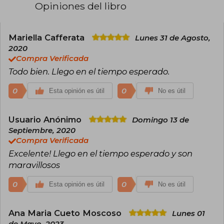
expresivo, lo que le ha permitido conectar
Opiniones del libro
profundamente con los niños. Sus libros, como
*Don't Let the Pigeon Drive the Bus!* y *I Am
Invited to a Party!*, han sido aclamados por su
humor y accesibilidad. Además, Willems ha
Mariella Cafferata
Lunes 31 de Agosto,
recibido numerosos premios, incluidos el
2020
Caldecott Honor. Su trabajo ha tenido un gran
Compra Verificada
impacto en la literatura infantil contemporánea.
Todo bien. Llego en el tiempo esperado.
0
0
Esta opinión es útil
No es útil
Usuario Anónimo
Domingo 13 de
Septiembre, 2020
Compra Verificada
Excelente! Llego en el tiempo esperado y son
maravillosos
0
0
Esta opinión es útil
No es útil
Ana Maria Cueto Moscoso
Lunes 01