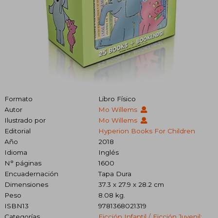
Formato
Libro Físico
Autor
Mo Willems
Ilustrado por
Mo Willems
Editorial
Hyperion Books For Children
Año
2018
Idioma
Inglés
N° páginas
1600
Encuadernación
Tapa Dura
Dimensiones
37.3 x 27.9 x 28.2 cm
Peso
8.08 kg.
ISBN13
9781368021319
Categorías
Ficción Infantil / Ficción Juvenil: