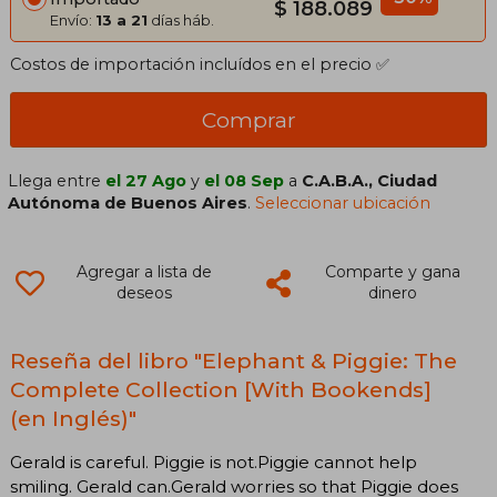
$ 188.089
Envío:
13 a 21
días háb.
Costos de importación incluídos en el precio ✅
Comprar
Llega entre
el 27 Ago
y
el 08 Sep
a
C.A.B.A., Ciudad
Autónoma de Buenos Aires
.
Seleccionar ubicación
Agregar a lista de
Comparte y gana
deseos
dinero
Reseña del libro "Elephant & Piggie: The
Complete Collection [With Bookends]
(en Inglés)"
Gerald is careful. Piggie is not.Piggie cannot help
smiling. Gerald can.Gerald worries so that Piggie does