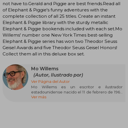
not have to.Gerald and Piggie are best friends.Read all
of Elephant & Piggie's funny adventures with the
complete collection of all 25 titles. Create an instant
Elephant & Piggie library with the sturdy metallic
Elephant & Piggie bookends included with each set.Mo
Willems' number one New York Times best-selling
Elephant & Piggie series has won two Theodor Seuss
Geisel Awards and five Theodor Seuss Geisel Honors!
Collect them all in this deluxe box set.
Mo Willems
(Autor, Ilustrado por)
Ver Página del Autor
Mo Willems es un escritor e ilustrador
estadounidense nacido el 11 de febrero de 1968
Ver más
en Nueva Orleans, Luisiana. Es conocido por sus
libros infantiles, especialmente por sus series
*Pigeon* y *Elephant & Piggie*. Willems
comenzó su carrera como guionista y animador
en *Sesame Street*, donde ganó varios premios
Emmy. Su estilo de ilustración es simple y