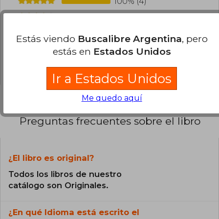
100% (4)
0% (0)
0% (0)
Estás viendo
Buscalibre Argentina
, pero
0% (0)
estás en
Estados Unidos
0% (0)
Ir a Estados Unidos
Me quedo aquí
Preguntas frecuentes sobre el libro
¿El libro es original?
Todos los libros de nuestro
catálogo son Originales.
¿En qué Idioma está escrito el