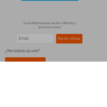
Suscríbete para recibir ofertas y
promociones
¿Necesitas ayuda?
Ir a Centro de Soporte
Buscalibre Argentina
Derechos Reservados.