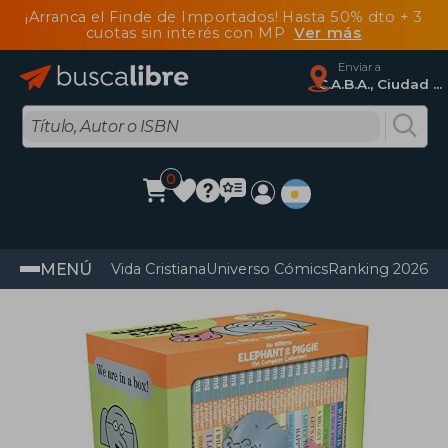
¡Arranca el Finde de Importados! Hasta 50% dto + 3
cuotas sin interés con MP
Ver más
Enviar a
C.A.B.A., Ciudad Autónoma De Buenos Aires
0
MENÚ
Vida Cristiana
Universo Cómics
Ranking 2026
Im