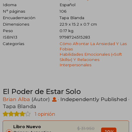
Idioma
Español
N° páginas
106
Encuadernación
Tapa Blanda
Dimensiones
22.9 x 15.2 x 0.7 cm
Peso
0.17 kg.
ISBN13
9798724515283
Categorías
Cómo Afrontar La Ansiedad Y Las
Fobias
Habilidades Emocionales («soft
Skills») Y Relaciones
Interpersonales
El Poder de Estar Solo
Brian Alba
(Autor)
·
Independently Published
·
Tapa Blanda
1 opinión
Libro Nuevo
$ 31.950