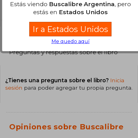
La encuadernación de esta edición es Tapa
Estás viendo
Buscalibre Argentina
, pero
Blanda.
estás en
Estados Unidos
Ir a Estados Unidos
Me quedo aquí
Preguntas y respuestas sobre el libro
¿Tienes una pregunta sobre el libro?
Inicia
sesión
para poder agregar tu propia pregunta.
Opiniones sobre Buscalibre