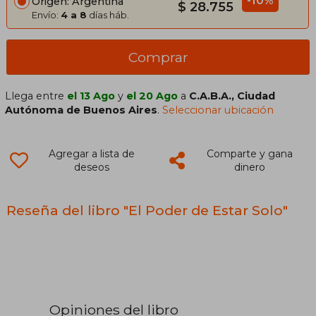
-10%
Origen: Argentina
$ 28.755
Envío:
4 a 8
días háb.
Comprar
Llega entre
el 13 Ago
y
el 20 Ago
a
C.A.B.A., Ciudad
Autónoma de Buenos Aires
.
Seleccionar ubicación
Agregar a lista de
Comparte y gana
deseos
dinero
Reseña del libro "El Poder de Estar Solo"
Opiniones del libro