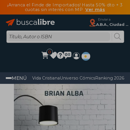
¡Arranca el Finde de Importados! Hasta 50% dto + 3
cuotas sin interés con MP
Ver más
Enviar a
C.A.B.A., Ciudad Autónoma De Buenos Aires
0
MENÚ
Vida Cristiana
Universo Cómics
Ranking 2026
Im