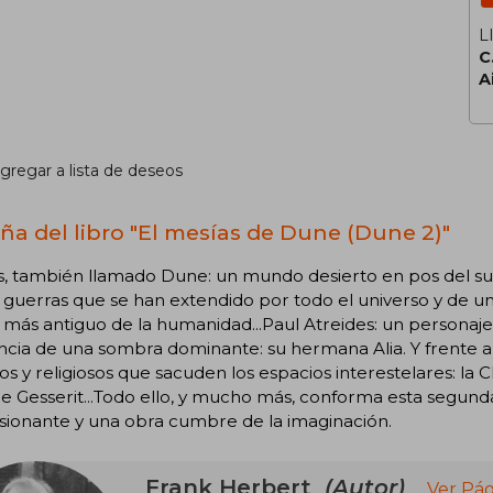
L
C
A
gregar a lista de deseos
ña del libro "El mesías de Dune (Dune 2)"
s, también llamado Dune: un mundo desierto en pos del su
 guerras que se han extendido por todo el universo y de u
más antiguo de la humanidad...Paul Atreides: un personaje
cia de una sombra dominante: su hermana Alia. Y frente a 
cos y religiosos que sacuden los espacios interestelares: la
e Gesserit...Todo ello, y mucho más, conforma esta segund
sionante y una obra cumbre de la imaginación.
Frank Herbert
(Autor)
Ver Pág