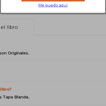
Me quedo aquí
el libro
son Originales.
?
libro?
s Tapa Blanda.