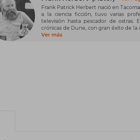
Frank Patrick Herbert nació en Tacoma,
a la ciencia ficción, tuvo varias pro
televisión hasta pescador de ostras. E
crónicas de Dune, con gran éxito de la 
mundo imaginario con su propia política
Ver más
La primera obra de la saga, Dune, sup
obtuvo los premios Nébula y Hugo, 
Fantasía, que compartió con El señor de
el 11 de febrero de 1986. El resto de en
Hijos de Dune, Dios emperador de Dun
Dune.