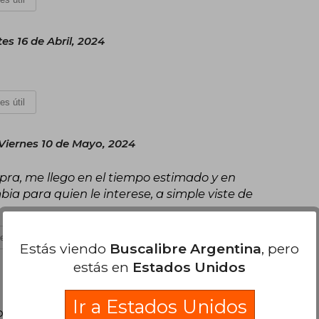
es 16 de Abril, 2024
es útil
Viernes 10 de Mayo, 2024
ra, me llego en el tiempo estimado y en
bia para quien le interese, a simple viste de
es útil
Estás viendo
Buscalibre Argentina
, pero
estás en
Estados Unidos
Ir a Estados Unidos
poder agregar tu propia evaluación
.