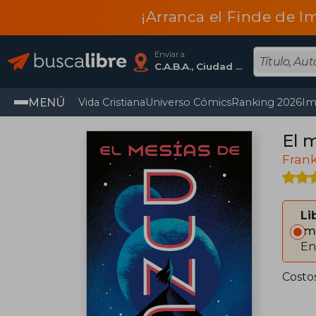
¡Arranca el Finde de I
Enviar a
C.A.B.A., Ciudad Autónoma De Buenos Aires
MENÚ
Vida Cristiana
Universo Cómics
Ranking 2026
Im
El 
Fran
Li
Im
En
Costo