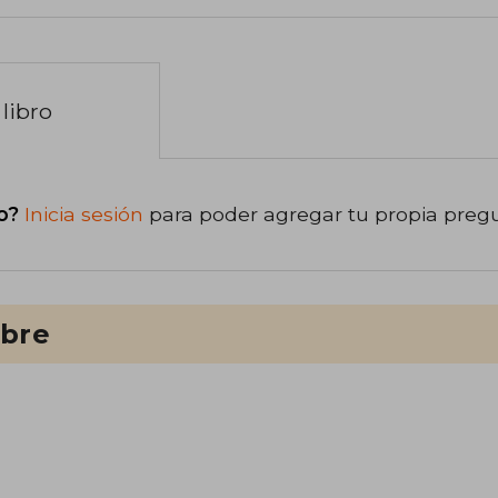
libro
o?
Inicia sesión
para poder agregar tu propia preg
ibre