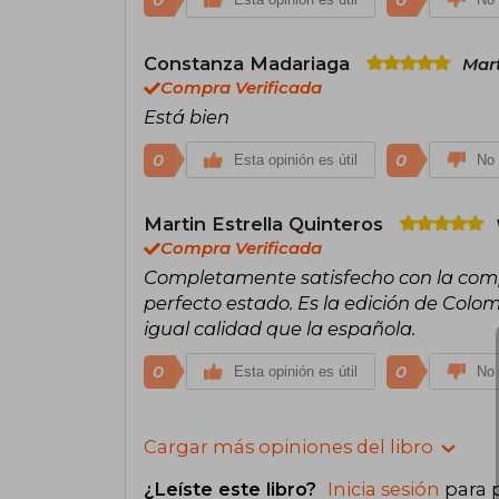
Constanza Madariaga
Mart
Compra Verificada
Está bien
0
0
Esta opinión es útil
No 
Martin Estrella Quinteros
Compra Verificada
Completamente satisfecho con la comp
perfecto estado. Es la edición de Colom
igual calidad que la española.
0
0
Esta opinión es útil
No 
Cargar más opiniones del libro
¿Leíste este libro?
Inicia sesión
para 