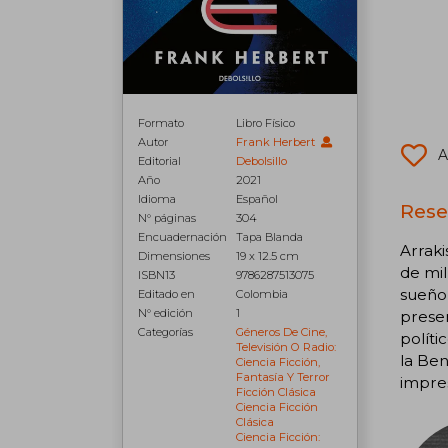
Formato
Libro Físico
Autor
Frank Herbert
A
Editorial
Debolsillo
Año
2021
Idioma
Español
Rese
N° páginas
304
Encuadernación
Tapa Blanda
Arraki
Dimensiones
19 x 12.5 cm
de mil
ISBN13
9786287513075
sueño 
Editado en
Colombia
N° edición
1
presen
Categorías
Géneros De Cine,
políti
Televisión O Radio:
la Ben
Ciencia Ficción,
Fantasía Y Terror
impre
Ficción Clásica
Ciencia Ficción
Clásica
Ciencia Ficción: