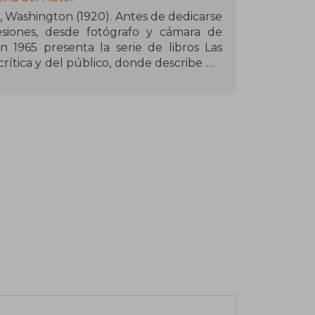
 Washington (1920). Antes de dedicarse
fesiones, desde fotógrafo y cámara de
n 1965 presenta la serie de libros Las
crítica y del público, donde describe un
, ecología y estructura social.
uso un auténtico fenómeno literario y
además del Premio Internacional de
 las moscas de William Golding. Falleció
tregas de la saga son: El mesías de Dune,
e, Herejes de Dune y Casa Capitular: