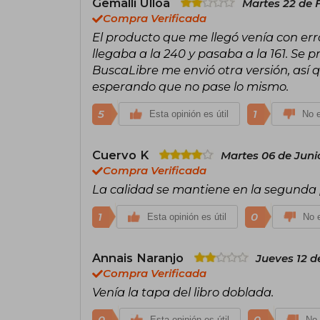
Gemalli Ulloa
Martes 22 de 
Compra Verificada
El producto que me llegó venía con err
llegaba a la 240 y pasaba a la 161. Se
BuscaLibre me envió otra versión, así q
esperando que no pase lo mismo.
5
1
Esta opinión es útil
No e
Cuervo K
Martes 06 de Juni
Compra Verificada
La calidad se mantiene en la segunda
1
0
Esta opinión es útil
No e
Annais Naranjo
Jueves 12 d
Compra Verificada
Venía la tapa del libro doblada.
0
0
Esta opinión es útil
No 