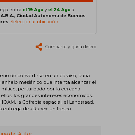
lega entre
el 19 Ago
y
el 24 Ago
a
.A.B.A., Ciudad Autónoma de Buenos
ires
.
Seleccionar ubicación
Comparte y gana dinero
eño de convertirse en un paraíso, cuna
n anhelo mesiánico que intenta alcanzar el
 mítico, perturbado por la cercana
ellos, los grandes intereses económicos,
 CHOAM, la Cofradía espacial, el Landsraad,
a entrega de «Dune»: un fresco
ina del Autor