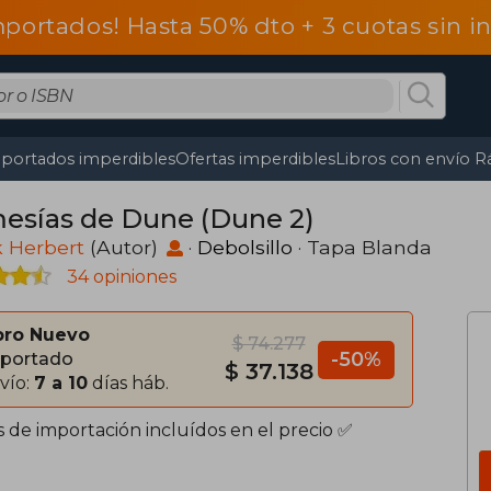
mportados! Hasta 50% dto + 3 cuotas sin 
portados imperdibles
Ofertas imperdibles
Libros con envío R
mesías de Dune (Dune 2)
k Herbert
(Autor)
·
Debolsillo
· Tapa Blanda
34 opiniones
bro Nuevo
$ 74.277
-50%
portado
$ 37.138
vío:
7 a 10
días háb.
s de importación incluídos en el precio ✅