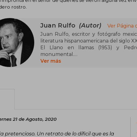
 impronta en el sentir de quienes se vieron alguna vez envu
ero rostro.
Juan Rulfo
(Autor)
Ver Página 
Juan Rulfo, escritor y fotógrafo mexic
literatura hispanoamericana del siglo 
El Llano en llamas (1953) y Pedr
monumental.
Ver más
Sus relatos, ambientados en el Méxi
crudeza realista con elementos sobre
los vivos y los muertos coexisten. Pedr
narrativa en español con su estructu
influyendo en generaciones de escritore
Hombre reservado y observador, Rulf
injusticia y la resistencia silenciosa d
ernes 21 de Agosto, 2020
sencilla, esconde una profundidad que s
da pretencioso. Un retrato de lo díficil que es la