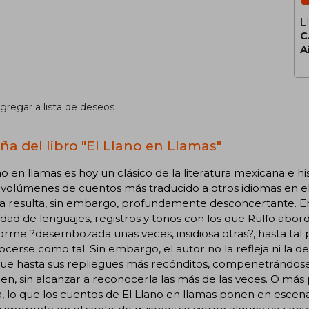
L
C
A
gregar a lista de deseos
ña del libro "El Llano en Llamas"
no en llamas es hoy un clásico de la literatura mexicana 
s volúmenes de cuentos más traducido a otros idiomas en
la resulta, sin embargo, profundamente desconcertante. E
idad de lenguajes, registros y tonos con los que Rulfo abor
orme ?desembozada unas veces, insidiosa otras?, hasta tal
cerse como tal. Sin embargo, el autor no la refleja ni la d
ue hasta sus repliegues más recónditos, compenetrándose c
n, sin alcanzar a reconocerla las más de las veces. O más 
 lo que los cuentos de El Llano en llamas ponen en escen