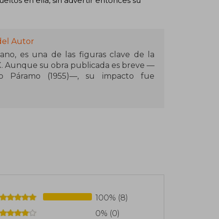
eltos en ella, sin advertir entonces su
del Autor
ano, es una de las figuras clave de la
XX. Aunque su obra publicada es breve —
o Páramo (1955)—, su impacto fue
co rural posrevolucionario, mezclan
naturales, creando un universo donde
o Páramo, en particular, revolucionó la
ra fragmentaria y su estilo poético,
s.
o retrató como nadie la soledad, la
e los campesinos. Su prosa, aparentemente
igue resonando en la literatura actual.
100% (8)
0% (0)