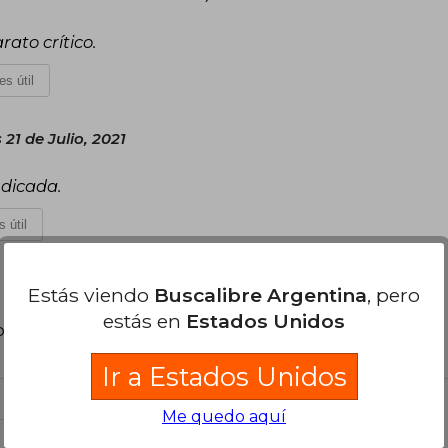
ato crítico.
es útil
 21 de Julio, 2021
ndicada.
 útil
Estás viendo
Buscalibre Argentina
, pero
estás en
Estados Unidos
poder agregar tu propia evaluación
.
Ir a Estados Unidos
Me quedo aquí