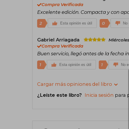
Compra Verificada
Excelente edición. Compacta y con apar
2
0
Esta opinión es útil
No 
Gabriel Arriagada
Miércoles
Compra Verificada
Buen servicio, llegó antes de la fecha i
1
1
Esta opinión es útil
No es
Cargar más opiniones del libro
¿Leíste este libro?
Inicia sesión
para 