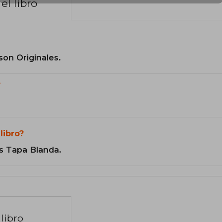
el libro
son Originales.
?
libro?
s Tapa Blanda.
libro