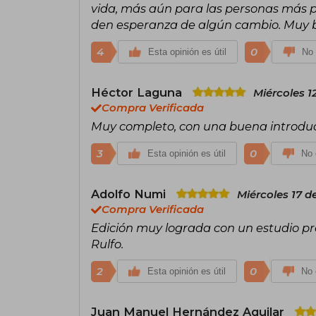
vida, más aún para las personas más p
den esperanza de algún cambio. Muy bue
4
0
Esta opinión es útil
No 
Héctor Laguna
Miércoles 1
Compra Verificada
Muy completo, con una buena introducci
3
0
Esta opinión es útil
No 
Adolfo Numi
Miércoles 17 d
Compra Verificada
Edición muy lograda con un estudio pre
Rulfo.
2
0
Esta opinión es útil
No 
Juan Manuel Hernández Aguilar