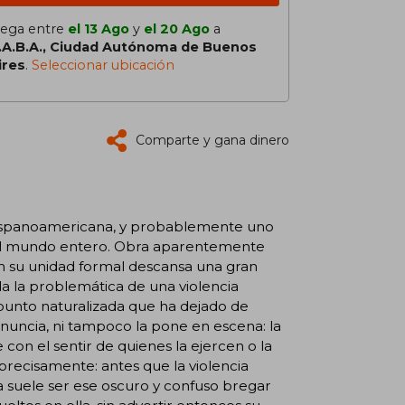
lega entre
el 13 Ago
y
el 20 Ago
a
.A.B.A., Ciudad Autónoma de Buenos
ires
.
Seleccionar ubicación
Comparte y gana dinero
e hispanoamericana, y probablemente uno
 el mundo entero. Obra aparentemente
n su unidad formal descansa una gran
da la problemática de una violencia
 punto naturalizada que ha dejado de
enuncia, ni tampoco la pone en escena: la
on el sentir de quienes la ejercen o la
precisamente: antes que la violencia
a suele ser ese oscuro y confuso bregar