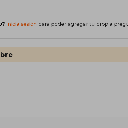
o?
Inicia sesión
para poder agregar tu propia preg
ibre