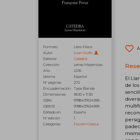
Formato
Libro Físico
A
Autor
Juan Rulfo
Editorial
Catedra
Rese
Colección
Letras Hispánicas
Año
2016
Idioma
Español
El Lla
N° páginas
272
de lo
Encuadernación
Tapa Blanda
sencil
Dimensiones
18.00 x 11.50
divers
ISBN
9788437634999
multif
ISBN13
9788437634999
recono
Editado en
España
N° edición
1
persig
Categorías
Ficción Clásica
padece
misma,