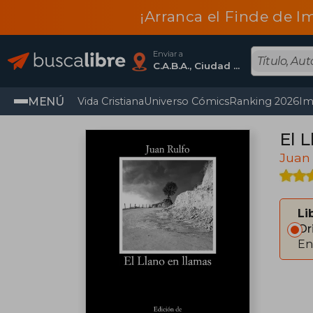
¡Arranca el Finde de I
Enviar a
C.A.B.A., Ciudad Autónoma De Buenos Aires
MENÚ
Vida Cristiana
Universo Cómics
Ranking 2026
Im
El 
Juan 
Li
Or
En