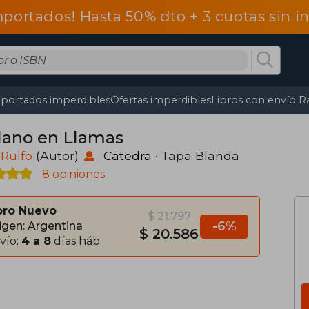
mportados! Hasta 50% dto + 3 cuotas sin 
portados imperdibles
Ofertas imperdibles
Libros con envío R
Llano en Llamas
Rulfo
(Autor)
·
Catedra
· Tapa Blanda
8 opiniones
bro Nuevo
$ 21.797
-6%
igen: Argentina
$ 20.586
vío:
4 a 8
días háb.